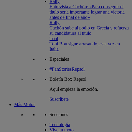
Rally
Entrevista a Cachón: «Para conseguir el
título sería importante lograr una victoria
antes de final de año»
Rally
Cachón sube al podio en Grecia y refuerza
su candidatura al título
Trial
Toni Bou sigue arrasando, esta vez en
Italia
Especiales
#FanStoriesRepsol
Boletín
Box Repsol
Aquí empieza la emoción.
Suscríbete
Más Motor
Secciones
Tecnología
Vive tu moto