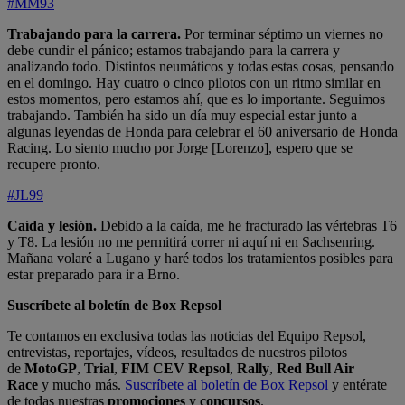
#MM93
Trabajando para la carrera.
Por terminar séptimo un viernes no
debe cundir el pánico; estamos trabajando para la carrera y
analizando todo. Distintos neumáticos y todas estas cosas, pensando
en el domingo. Hay cuatro o cinco pilotos con un ritmo similar en
estos momentos, pero estamos ahí, que es lo importante. Seguimos
trabajando. También ha sido un día muy especial estar junto a
algunas leyendas de Honda para celebrar el 60 aniversario de Honda
Racing. Lo siento mucho por Jorge [Lorenzo], espero que se
recupere pronto.
#JL99
Caída y lesión.
Debido a la caída, me he fracturado las vértebras T6
y T8. La lesión no me permitirá correr ni aquí ni en Sachsenring.
Mañana volaré a Lugano y haré todos los tratamientos posibles para
estar preparado para ir a Brno.
Suscríbete al boletín de Box Repsol
Te contamos en exclusiva todas las noticias del Equipo Repsol,
entrevistas, reportajes, vídeos, resultados de nuestros pilotos
de
MotoGP
,
Trial
,
FIM CEV Repsol
,
Rally
,
Red Bull Air
Race
y mucho más.
Suscríbete al boletín de Box Repsol
y entérate
de todas nuestras
promociones
y
concursos
.