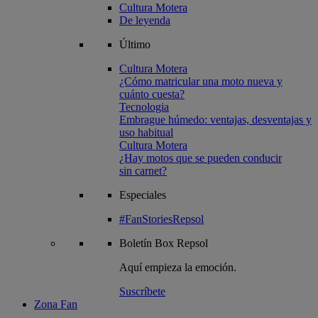
Cultura Motera
De leyenda
Último
Cultura Motera
¿Cómo matricular una moto nueva y
cuánto cuesta?
Tecnologia
Embrague húmedo: ventajas, desventajas y
uso habitual
Cultura Motera
¿Hay motos que se pueden conducir
sin carnet?
Especiales
#FanStoriesRepsol
Boletín
Box Repsol
Aquí empieza la emoción.
Suscríbete
Zona Fan