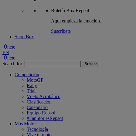
Boletín
Box Repsol
Aquí empieza la emoción.
Suscríbete
Shop Box
Únete
EN
Únete
Search for:
Competición
MotoGP
Rally
Trial
Vuelo Acrobático
Clasificación
Calendario
Equipo Repsol
#FanStoriesRepsol
Más Motor
Tecnología
Vive tu moto