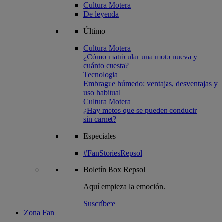
Cultura Motera
De leyenda
Último
Cultura Motera
¿Cómo matricular una moto nueva y
cuánto cuesta?
Tecnologia
Embrague húmedo: ventajas, desventajas y
uso habitual
Cultura Motera
¿Hay motos que se pueden conducir
sin carnet?
Especiales
#FanStoriesRepsol
Boletín
Box Repsol
Aquí empieza la emoción.
Suscríbete
Zona Fan