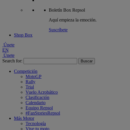
Boletín
Box Repsol
Aquí empieza la emoción.
Suscríbete
Shop Box
Únete
EN
Únete
Search for:
Competición
MotoGP
Rally
Trial
Vuelo Acrobático
Clasificación
Calendario
Equipo Repsol
#FanStoriesRepsol
Más Motor
Tecnología
Vive tu moto