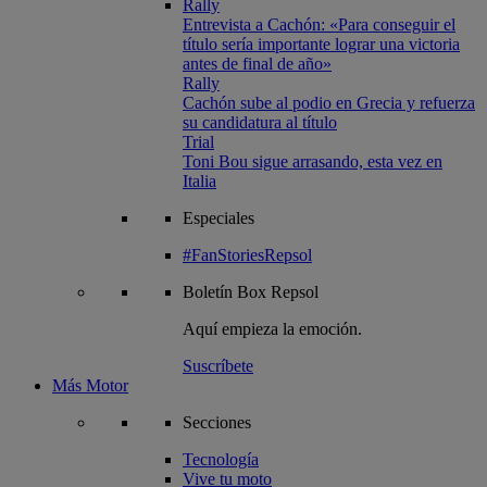
Rally
Entrevista a Cachón: «Para conseguir el
título sería importante lograr una victoria
antes de final de año»
Rally
Cachón sube al podio en Grecia y refuerza
su candidatura al título
Trial
Toni Bou sigue arrasando, esta vez en
Italia
Especiales
#FanStoriesRepsol
Boletín
Box Repsol
Aquí empieza la emoción.
Suscríbete
Más Motor
Secciones
Tecnología
Vive tu moto