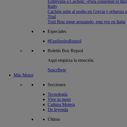
Entrevista a Cachón: «Para conseguir el títul
Rally
Cachón sube al podio en Grecia y refuerza su
Trial
Toni Bou sigue arrasando, esta vez en Italia
Especiales
#FanStoriesRepsol
Boletín
Box Repsol
Aquí empieza la emoción.
Suscríbete
Más Motor
Secciones
Tecnología
Vive tu moto
Cultura Motera
De leyenda
Último