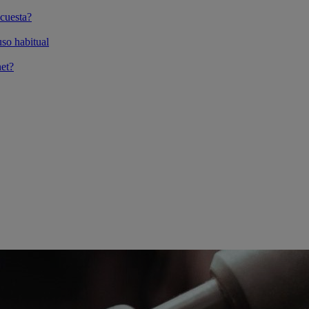
cuesta?
so habitual
et?