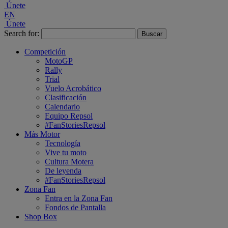
Únete
EN
Únete
Search for:
Competición
MotoGP
Rally
Trial
Vuelo Acrobático
Clasificación
Calendario
Equipo Repsol
#FanStoriesRepsol
Más Motor
Tecnología
Vive tu moto
Cultura Motera
De leyenda
#FanStoriesRepsol
Zona Fan
Entra en la Zona Fan
Fondos de Pantalla
Shop Box