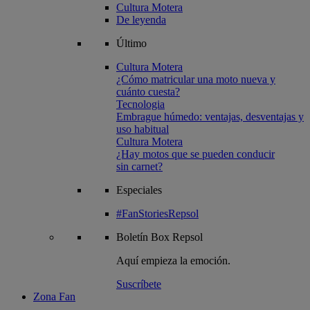
Cultura Motera
De leyenda
Último
Cultura Motera
¿Cómo matricular una moto nueva y
cuánto cuesta?
Tecnologia
Embrague húmedo: ventajas, desventajas y
uso habitual
Cultura Motera
¿Hay motos que se pueden conducir
sin carnet?
Especiales
#FanStoriesRepsol
Boletín
Box Repsol
Aquí empieza la emoción.
Suscríbete
Zona Fan