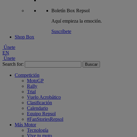
Boletín
Box Repsol
Aquí empieza la emoción.
Suscríbete
Shop Box
Únete
EN
Únete
Search for:
Competición
MotoGP
Rally
Trial
Vuelo Acrobático
Clasificación
Calendario
Equipo Repsol
#FanStoriesRepsol
Más Motor
Tecnología
Vive tu moto