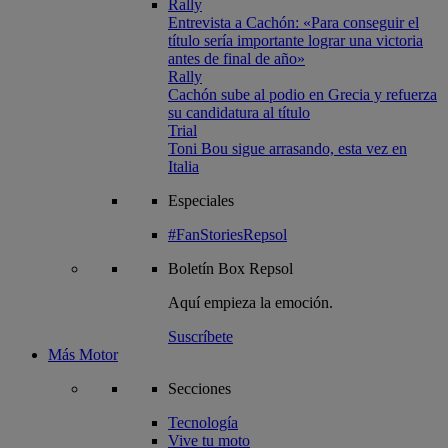
Rally
Entrevista a Cachón: «Para conseguir el
título sería importante lograr una victoria
antes de final de año»
Rally
Cachón sube al podio en Grecia y refuerza
su candidatura al título
Trial
Toni Bou sigue arrasando, esta vez en
Italia
Especiales
#FanStoriesRepsol
Boletín
Box Repsol
Aquí empieza la emoción.
Suscríbete
Más Motor
Secciones
Tecnología
Vive tu moto