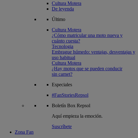
Cultura Motera
De leyenda
Último
Cultura Motera
¿Cómo matricular una moto nueva y
cuánto cuesta?
Tecnologia
Embrague húmedo: ventajas, desventajas y
uso habitual
Cultura Motera
¿Hay motos que se pueden conducir
sin carnet?
Especiales
#FanStoriesRepsol
Boletín
Box Repsol
Aquí empieza la emoción.
Suscríbete
Zona Fan