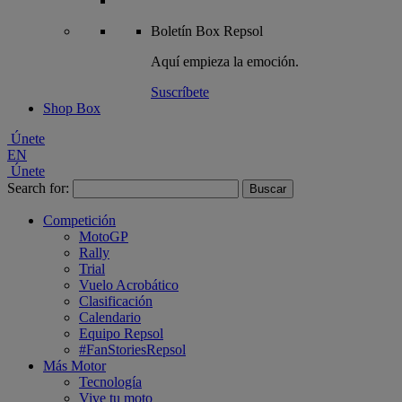
Boletín
Box Repsol
Aquí empieza la emoción.
Suscríbete
Shop Box
Únete
EN
Únete
Search for:
Competición
MotoGP
Rally
Trial
Vuelo Acrobático
Clasificación
Calendario
Equipo Repsol
#FanStoriesRepsol
Más Motor
Tecnología
Vive tu moto