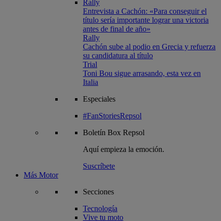
Rally
Entrevista a Cachón: «Para conseguir el
título sería importante lograr una victoria
antes de final de año»
Rally
Cachón sube al podio en Grecia y refuerza
su candidatura al título
Trial
Toni Bou sigue arrasando, esta vez en
Italia
Especiales
#FanStoriesRepsol
Boletín
Box Repsol
Aquí empieza la emoción.
Suscríbete
Más Motor
Secciones
Tecnología
Vive tu moto