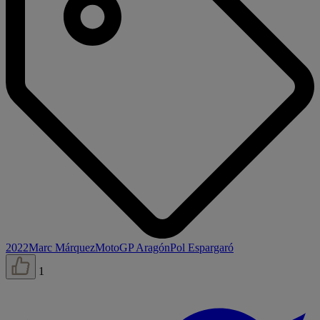
2022
Marc Márquez
MotoGP Aragón
Pol Espargaró
1