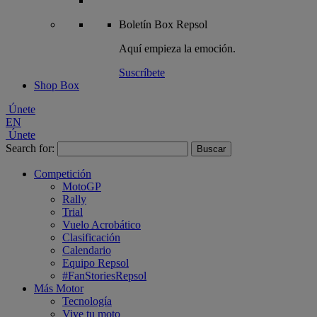
Boletín
Box Repsol
Aquí empieza la emoción.
Suscríbete
Shop Box
Únete
EN
Únete
Search for:
Competición
MotoGP
Rally
Trial
Vuelo Acrobático
Clasificación
Calendario
Equipo Repsol
#FanStoriesRepsol
Más Motor
Tecnología
Vive tu moto