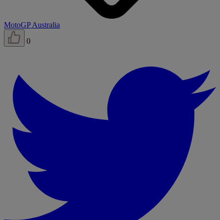
MotoGP Australia
0