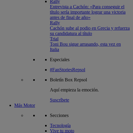
Rally
Entrevista a Cachón: «Para conseguir el
título sería importante lograr una victoria
antes de final de año»
Rally
Cachón sube al podio en Grecia y refuerza
su candidatura al título
Trial
Toni Bou sigue arrasando, esta vez en
Italia
Especiales
#FanStoriesRepsol
Boletín
Box Repsol
Aquí empieza la emoción.
Suscríbete
Más Motor
Secciones
Tecnología
Vive tu moto