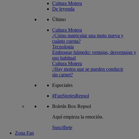
Cultura Motera
De leyenda
Último
Cultura Motera
¿Cómo matricular una moto nueva y
cuánto cuesta?
Tecnologia
Embrague húmedo: ventajas, desventajas y
uso habitual
Cultura Motera
¿Hay motos que se pueden conducir
sin carnet?
Especiales
#FanStoriesRepsol
Boletín
Box Repsol
Aquí empieza la emoción.
Suscríbete
Zona Fan