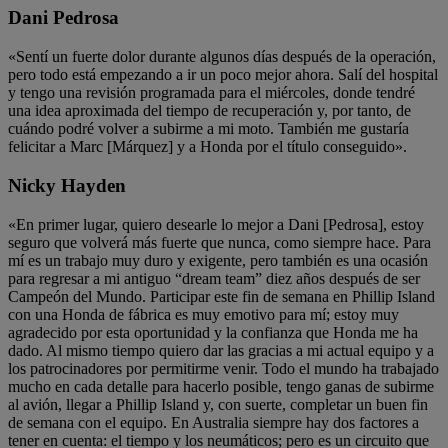
Dani Pedrosa
«Sentí un fuerte dolor durante algunos días después de la operación,
pero todo está empezando a ir un poco mejor ahora. Salí del hospital
y tengo una revisión programada para el miércoles, donde tendré
una idea aproximada del tiempo de recuperación y, por tanto, de
cuándo podré volver a subirme a mi moto. También me gustaría
felicitar a Marc [Márquez] y a Honda por el título conseguido».
Nicky Hayden
«En primer lugar, quiero desearle lo mejor a Dani [Pedrosa], estoy
seguro que volverá más fuerte que nunca, como siempre hace. Para
mí es un trabajo muy duro y exigente, pero también es una ocasión
para regresar a mi antiguo “dream team” diez años después de ser
Campeón del Mundo. Participar este fin de semana en Phillip Island
con una Honda de fábrica es muy emotivo para mí; estoy muy
agradecido por esta oportunidad y la confianza que Honda me ha
dado. Al mismo tiempo quiero dar las gracias a mi actual equipo y a
los patrocinadores por permitirme venir. Todo el mundo ha trabajado
mucho en cada detalle para hacerlo posible, tengo ganas de subirme
al avión, llegar a Phillip Island y, con suerte, completar un buen fin
de semana con el equipo. En Australia siempre hay dos factores a
tener en cuenta: el tiempo y los neumáticos; pero es un circuito que