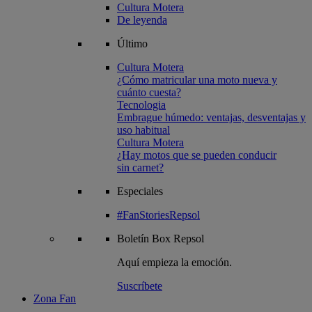
Cultura Motera
De leyenda
Último
Cultura Motera
¿Cómo matricular una moto nueva y
cuánto cuesta?
Tecnologia
Embrague húmedo: ventajas, desventajas y
uso habitual
Cultura Motera
¿Hay motos que se pueden conducir
sin carnet?
Especiales
#FanStoriesRepsol
Boletín
Box Repsol
Aquí empieza la emoción.
Suscríbete
Zona Fan