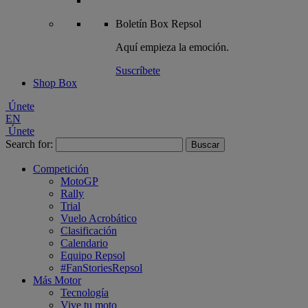
Boletín
Box Repsol
Aquí empieza la emoción.
Suscríbete
Shop Box
Únete
EN
Únete
Search for:
Competición
MotoGP
Rally
Trial
Vuelo Acrobático
Clasificación
Calendario
Equipo Repsol
#FanStoriesRepsol
Más Motor
Tecnología
Vive tu moto