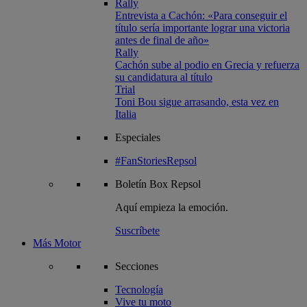
Rally
Entrevista a Cachón: «Para conseguir el
título sería importante lograr una victoria
antes de final de año»
Rally
Cachón sube al podio en Grecia y refuerza
su candidatura al título
Trial
Toni Bou sigue arrasando, esta vez en
Italia
Especiales
#FanStoriesRepsol
Boletín
Box Repsol
Aquí empieza la emoción.
Suscríbete
Más Motor
Secciones
Tecnología
Vive tu moto