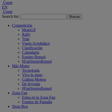
Únete
EN
Únete
Search for:
Competición
MotoGP
Rally
Trial
Vuelo Acrobático
Clasificación
Calendario
Equipo Repsol
#FanStoriesRepsol
Más Motor
Tecnología
Vive tu moto
Cultura Motera
De leyenda
#FanStoriesRepsol
Zona Fan
Entra en la Zona Fan
Fondos de Pantalla
Shop Box