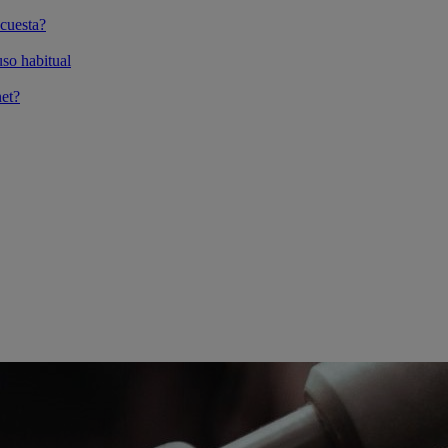
cuesta?
so habitual
et?