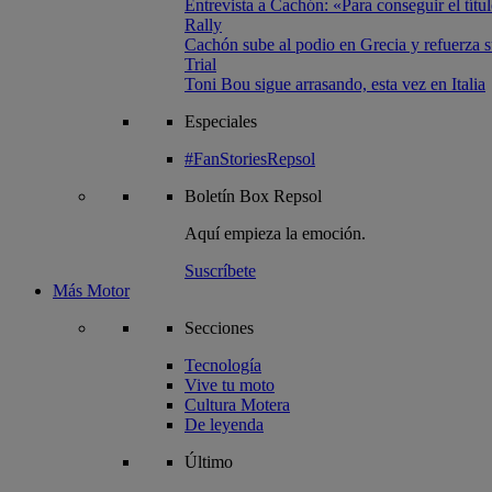
Entrevista a Cachón: «Para conseguir el títul
Rally
Cachón sube al podio en Grecia y refuerza su
Trial
Toni Bou sigue arrasando, esta vez en Italia
Especiales
#FanStoriesRepsol
Boletín
Box Repsol
Aquí empieza la emoción.
Suscríbete
Más Motor
Secciones
Tecnología
Vive tu moto
Cultura Motera
De leyenda
Último