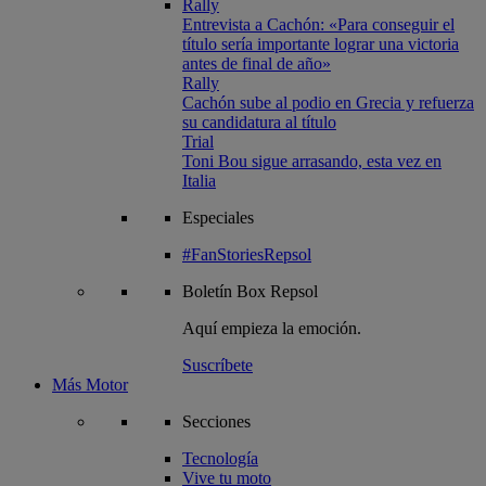
Rally
Entrevista a Cachón: «Para conseguir el
título sería importante lograr una victoria
antes de final de año»
Rally
Cachón sube al podio en Grecia y refuerza
su candidatura al título
Trial
Toni Bou sigue arrasando, esta vez en
Italia
Especiales
#FanStoriesRepsol
Boletín
Box Repsol
Aquí empieza la emoción.
Suscríbete
Más Motor
Secciones
Tecnología
Vive tu moto