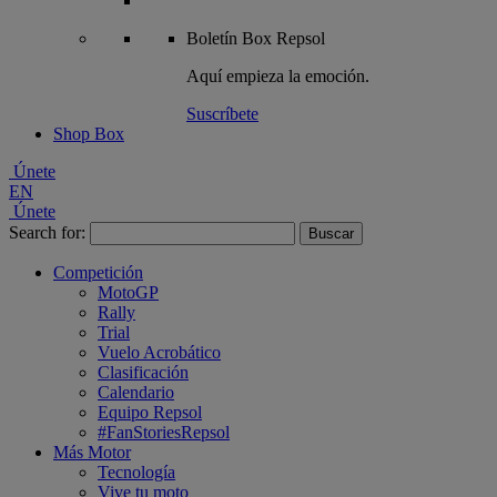
Boletín
Box Repsol
Aquí empieza la emoción.
Suscríbete
Shop Box
Únete
EN
Únete
Search for:
Competición
MotoGP
Rally
Trial
Vuelo Acrobático
Clasificación
Calendario
Equipo Repsol
#FanStoriesRepsol
Más Motor
Tecnología
Vive tu moto