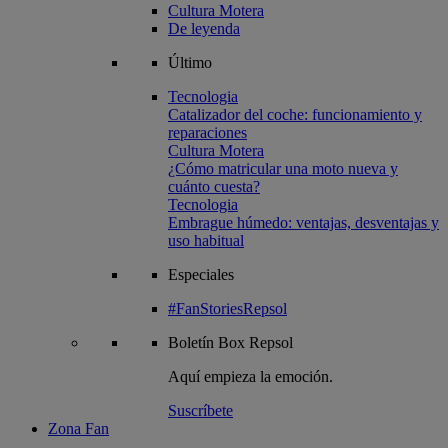
Cultura Motera
De leyenda
Último
Tecnologia
Catalizador del coche: funcionamiento y
reparaciones
Cultura Motera
¿Cómo matricular una moto nueva y
cuánto cuesta?
Tecnologia
Embrague húmedo: ventajas, desventajas y
uso habitual
Especiales
#FanStoriesRepsol
Boletín
Box Repsol
Aquí empieza la emoción.
Suscríbete
Zona Fan