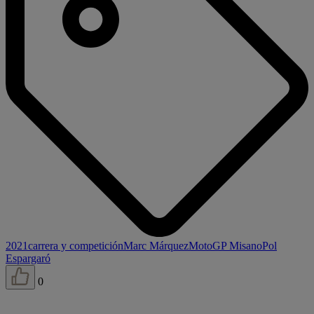
2021
carrera y competición
Marc Márquez
MotoGP Misano
Pol
Espargaró
0