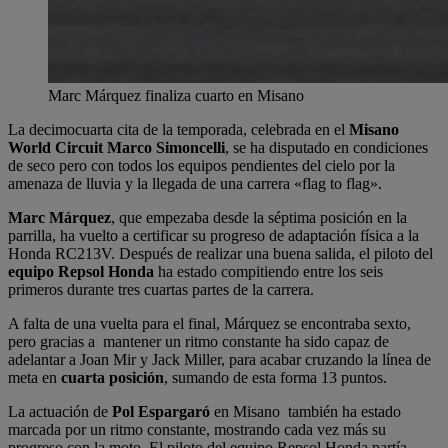
Marc Márquez finaliza cuarto en Misano
La decimocuarta cita de la temporada, celebrada en el
Misano
World Circuit Marco Simoncelli
, se ha disputado en condiciones
de seco pero con todos los equipos pendientes del cielo por la
amenaza de lluvia y la llegada de una carrera «flag to flag».
Marc Márquez
, que empezaba desde la séptima posición en la
parrilla, ha vuelto a certificar su progreso de adaptación física a la
Honda RC213V. Después de realizar una buena salida, el piloto del
equipo Repsol Honda
ha estado compitiendo entre los seis
primeros durante tres cuartas partes de la carrera.
A falta de una vuelta para el final, Márquez se encontraba sexto,
pero gracias a mantener un ritmo constante ha sido capaz de
adelantar a Joan Mir y Jack Miller, para acabar cruzando la línea de
meta en
cuarta posición
, sumando de esta forma 13 puntos.
La actuación de
Pol Espargaró
en Misano también ha estado
marcada por un ritmo constante, mostrando cada vez más su
progreso con la moto. El piloto del equipo Repsol Honda partía