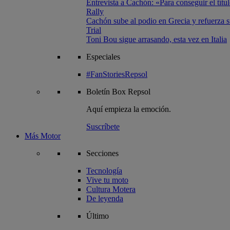
Entrevista a Cachón: «Para conseguir el títul
Rally
Cachón sube al podio en Grecia y refuerza su
Trial
Toni Bou sigue arrasando, esta vez en Italia
Especiales
#FanStoriesRepsol
Boletín
Box Repsol
Aquí empieza la emoción.
Suscríbete
Más Motor
Secciones
Tecnología
Vive tu moto
Cultura Motera
De leyenda
Último