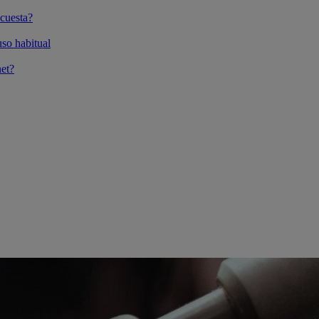
cuesta?
so habitual
et?