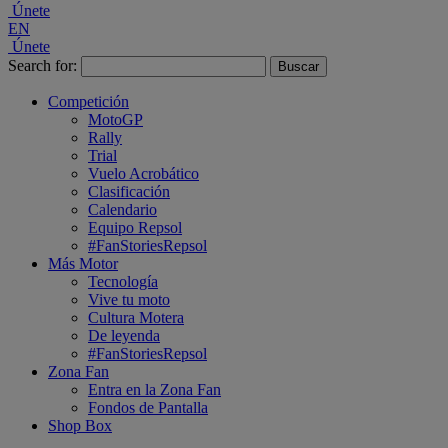
Únete
EN
Únete
Search for:
Competición
MotoGP
Rally
Trial
Vuelo Acrobático
Clasificación
Calendario
Equipo Repsol
#FanStoriesRepsol
Más Motor
Tecnología
Vive tu moto
Cultura Motera
De leyenda
#FanStoriesRepsol
Zona Fan
Entra en la Zona Fan
Fondos de Pantalla
Shop Box