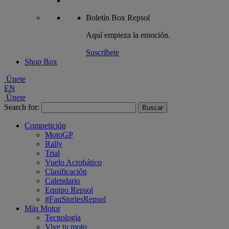
Boletín
Box Repsol
Aquí empieza la emoción.
Suscríbete
Shop Box
Únete
EN
Únete
Search for:
Competición
MotoGP
Rally
Trial
Vuelo Acrobático
Clasificación
Calendario
Equipo Repsol
#FanStoriesRepsol
Más Motor
Tecnología
Vive tu moto