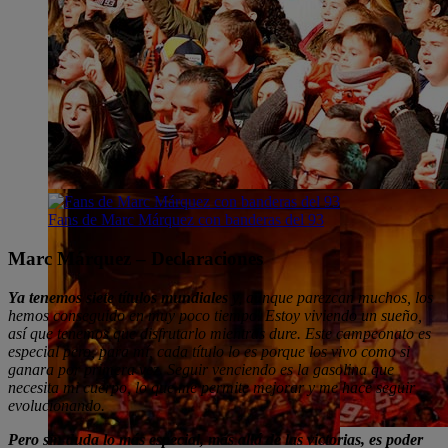
Fans de Marc Márquez con banderas del 93
Marc Márquez – Declaraciones
Ya tenemos siete títulos mundiales
y, aunque parezcan muchos, los
hemos conseguido en muy poco tiempo. Estoy viviendo un sueño,
así que tenemos que disfrutarlo mientras dure. Este campeonato es
especial pero, para mí, cada título lo es porque los vivo como si
ganara por primera vez. Seguir venciendo es la gasolina que
necesita mi cuerpo, lo que me permite mejorar y me hace seguir
evolucionando.
Pero sin duda lo más especial, más allá de las victorias, es poder