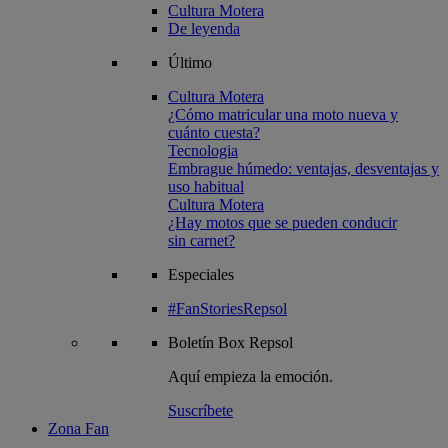
Cultura Motera
De leyenda
Último
Cultura Motera
¿Cómo matricular una moto nueva y
cuánto cuesta?
Tecnologia
Embrague húmedo: ventajas, desventajas y
uso habitual
Cultura Motera
¿Hay motos que se pueden conducir
sin carnet?
Especiales
#FanStoriesRepsol
Boletín
Box Repsol
Aquí empieza la emoción.
Suscríbete
Zona Fan