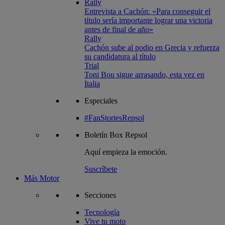
Rally
Entrevista a Cachón: «Para conseguir el
título sería importante lograr una victoria
antes de final de año»
Rally
Cachón sube al podio en Grecia y refuerza
su candidatura al título
Trial
Toni Bou sigue arrasando, esta vez en
Italia
Especiales
#FanStoriesRepsol
Boletín
Box Repsol
Aquí empieza la emoción.
Suscríbete
Más Motor
Secciones
Tecnología
Vive tu moto