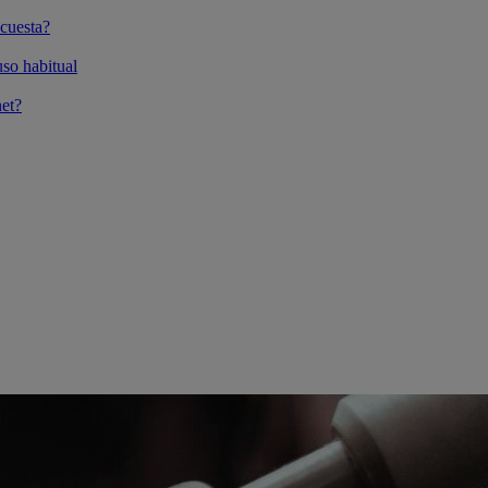
cuesta?
so habitual
et?