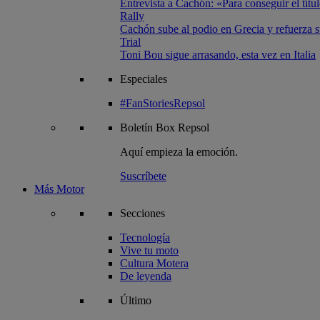
Entrevista a Cachón: «Para conseguir el títul
Rally
Cachón sube al podio en Grecia y refuerza su
Trial
Toni Bou sigue arrasando, esta vez en Italia
Especiales
#FanStoriesRepsol
Boletín
Box Repsol
Aquí empieza la emoción.
Suscríbete
Más Motor
Secciones
Tecnología
Vive tu moto
Cultura Motera
De leyenda
Último