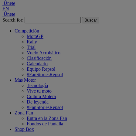
Únete
EN
Únete
Search for:
Competición
MotoGP
Rally
Trial
Vuelo Acrobático
Clasificación
Calendario
Equipo Repsol
#FanStoriesRepsol
Más Motor
Tecnología
Vive tu moto
Cultura Motera
De leyenda
#FanStoriesRepsol
Zona Fan
Entra en la Zona Fan
Fondos de Pantalla
Shop Box