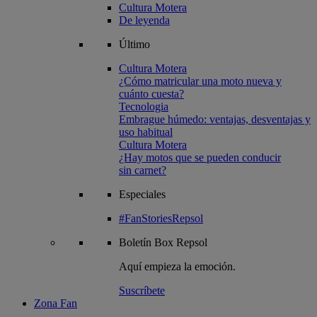
Cultura Motera
De leyenda
Último
Cultura Motera
¿Cómo matricular una moto nueva y
cuánto cuesta?
Tecnologia
Embrague húmedo: ventajas, desventajas y
uso habitual
Cultura Motera
¿Hay motos que se pueden conducir
sin carnet?
Especiales
#FanStoriesRepsol
Boletín
Box Repsol
Aquí empieza la emoción.
Suscríbete
Zona Fan