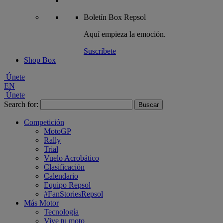
Boletín
Box Repsol
Aquí empieza la emoción.
Suscríbete
Shop Box
Únete
EN
Únete
Search for:
Competición
MotoGP
Rally
Trial
Vuelo Acrobático
Clasificación
Calendario
Equipo Repsol
#FanStoriesRepsol
Más Motor
Tecnología
Vive tu moto