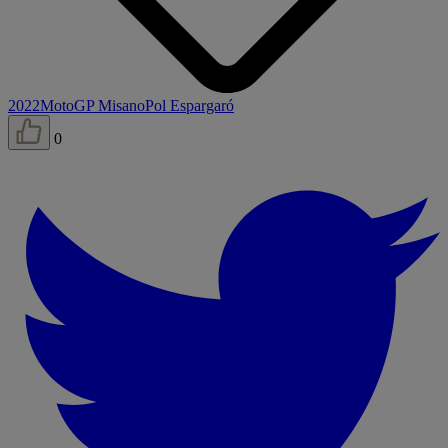
2022
MotoGP Misano
Pol Espargaró
0