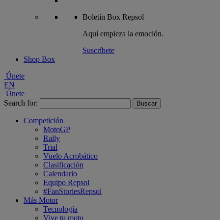
Boletín
Box Repsol
Aquí empieza la emoción.
Suscríbete
Shop Box
Únete
EN
Únete
Search for:
Competición
MotoGP
Rally
Trial
Vuelo Acrobático
Clasificación
Calendario
Equipo Repsol
#FanStoriesRepsol
Más Motor
Tecnología
Vive tu moto