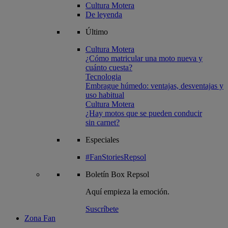
Cultura Motera
De leyenda
Último
Cultura Motera
¿Cómo matricular una moto nueva y
cuánto cuesta?
Tecnologia
Embrague húmedo: ventajas, desventajas y
uso habitual
Cultura Motera
¿Hay motos que se pueden conducir
sin carnet?
Especiales
#FanStoriesRepsol
Boletín
Box Repsol
Aquí empieza la emoción.
Suscríbete
Zona Fan