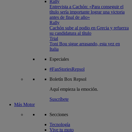
Rally
Entrevista a Cachón: «Para conseguir el
título sería importante lograr una victoria
antes de final de año»
Rally
Cachón sube al podio en Grecia y refuerza
su candidatura al título
Trial
Toni Bou sigue arrasando, esta vez en
Italia
Especiales
#FanStoriesRepsol
Boletín
Box Repsol
Aquí empieza la emoción.
Suscríbete
Más Motor
Secciones
Tecnología
Vive tu moto