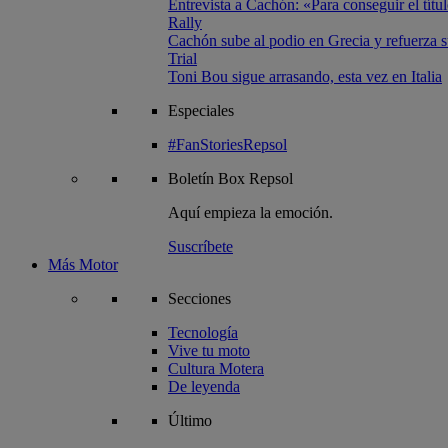
Entrevista a Cachón: «Para conseguir el títul
Rally
Cachón sube al podio en Grecia y refuerza su
Trial
Toni Bou sigue arrasando, esta vez en Italia
Especiales
#FanStoriesRepsol
Boletín
Box Repsol
Aquí empieza la emoción.
Suscríbete
Más Motor
Secciones
Tecnología
Vive tu moto
Cultura Motera
De leyenda
Último