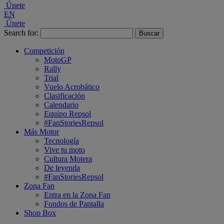
Únete
EN
Únete
Search for:
Competición
MotoGP
Rally
Trial
Vuelo Acrobático
Clasificación
Calendario
Equipo Repsol
#FanStoriesRepsol
Más Motor
Tecnología
Vive tu moto
Cultura Motera
De leyenda
#FanStoriesRepsol
Zona Fan
Entra en la Zona Fan
Fondos de Pantalla
Shop Box