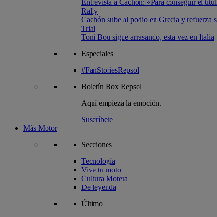
Entrevista a Cachón: «Para conseguir el títul
Rally
Cachón sube al podio en Grecia y refuerza su
Trial
Toni Bou sigue arrasando, esta vez en Italia
Especiales
#FanStoriesRepsol
Boletín
Box Repsol
Aquí empieza la emoción.
Suscríbete
Más Motor
Secciones
Tecnología
Vive tu moto
Cultura Motera
De leyenda
Último