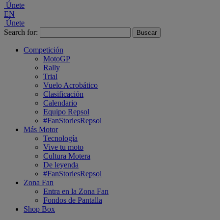
Únete
EN
Únete
Search for:
Competición
MotoGP
Rally
Trial
Vuelo Acrobático
Clasificación
Calendario
Equipo Repsol
#FanStoriesRepsol
Más Motor
Tecnología
Vive tu moto
Cultura Motera
De leyenda
#FanStoriesRepsol
Zona Fan
Entra en la Zona Fan
Fondos de Pantalla
Shop Box