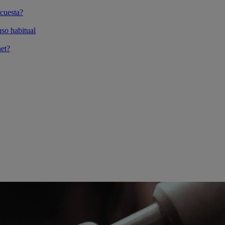
cuesta?
so habitual
et?