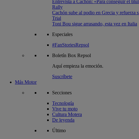
Entrevista a Cachón: «Para conseguir el títul
Rally
Cachón sube al podio en Grecia y refuerza su
Trial
Toni Bou sigue arrasando, esta vez en Italia
Especiales
#FanStoriesRepsol
Boletín
Box Repsol
Aquí empieza la emoción.
Suscríbete
Más Motor
Secciones
Tecnología
Vive tu moto
Cultura Motera
De leyenda
Último