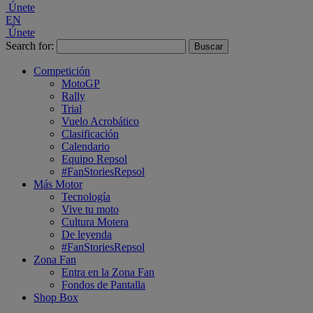
Únete
EN
Únete
Search for:
Competición
MotoGP
Rally
Trial
Vuelo Acrobático
Clasificación
Calendario
Equipo Repsol
#FanStoriesRepsol
Más Motor
Tecnología
Vive tu moto
Cultura Motera
De leyenda
#FanStoriesRepsol
Zona Fan
Entra en la Zona Fan
Fondos de Pantalla
Shop Box