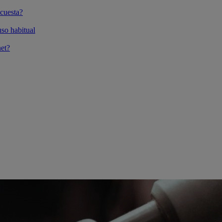
cuesta?
so habitual
et?