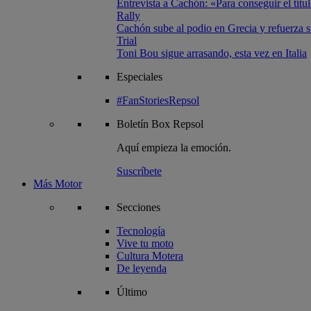
Entrevista a Cachón: «Para conseguir el títul
Rally
Cachón sube al podio en Grecia y refuerza su
Trial
Toni Bou sigue arrasando, esta vez en Italia
Especiales
#FanStoriesRepsol
Boletín
Box Repsol
Aquí empieza la emoción.
Suscríbete
Más Motor
Secciones
Tecnología
Vive tu moto
Cultura Motera
De leyenda
Último