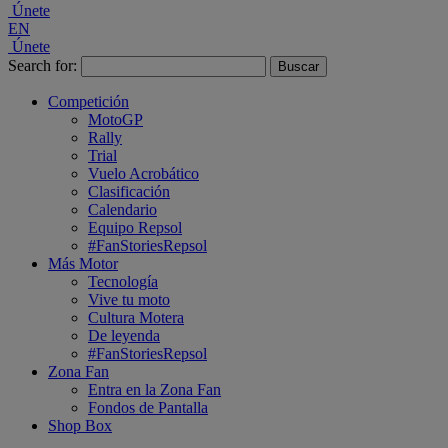
Únete
EN
Únete
Search for:
Competición
MotoGP
Rally
Trial
Vuelo Acrobático
Clasificación
Calendario
Equipo Repsol
#FanStoriesRepsol
Más Motor
Tecnología
Vive tu moto
Cultura Motera
De leyenda
#FanStoriesRepsol
Zona Fan
Entra en la Zona Fan
Fondos de Pantalla
Shop Box