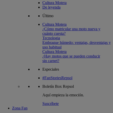
Cultura Motera
De leyenda
Último
Cultura Motera
¿Cómo matricular una moto nueva y
cuánto cuesta?
Tecnologia
Embrague húmedo: ventajas, desventajas y
uso habitual
Cultura Motera
¿Hay motos que se pueden conducir
sin carnet?
Especiales
#FanStoriesRepsol
Boletín
Box Repsol
Aquí empieza la emoción.
Suscríbete
Zona Fan