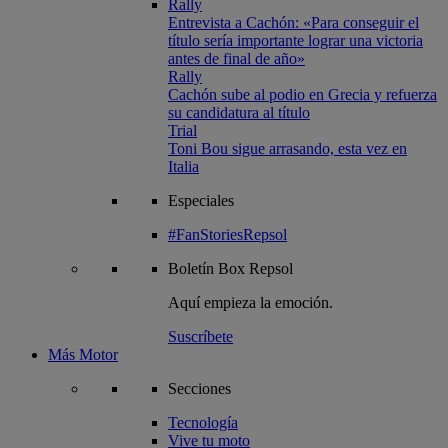
Rally
Entrevista a Cachón: «Para conseguir el
título sería importante lograr una victoria
antes de final de año»
Rally
Cachón sube al podio en Grecia y refuerza
su candidatura al título
Trial
Toni Bou sigue arrasando, esta vez en
Italia
Especiales
#FanStoriesRepsol
Boletín
Box Repsol
Aquí empieza la emoción.
Suscríbete
Más Motor
Secciones
Tecnología
Vive tu moto