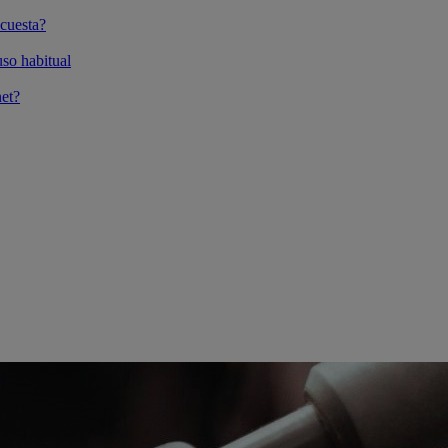
cuesta?
so habitual
et?