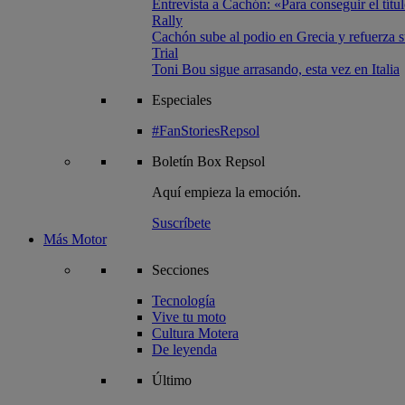
Entrevista a Cachón: «Para conseguir el títul
Rally
Cachón sube al podio en Grecia y refuerza su
Trial
Toni Bou sigue arrasando, esta vez en Italia
Especiales
#FanStoriesRepsol
Boletín
Box Repsol
Aquí empieza la emoción.
Suscríbete
Más Motor
Secciones
Tecnología
Vive tu moto
Cultura Motera
De leyenda
Último