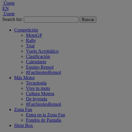
Únete
EN
Únete
Search for:
Competición
MotoGP
Rally
Trial
Vuelo Acrobático
Clasificación
Calendario
Equipo Repsol
#FanStoriesRepsol
Más Motor
Tecnología
Vive tu moto
Cultura Motera
De leyenda
#FanStoriesRepsol
Zona Fan
Entra en la Zona Fan
Fondos de Pantalla
Shop Box