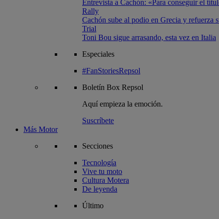
Entrevista a Cachón: «Para conseguir el títul
Rally
Cachón sube al podio en Grecia y refuerza su
Trial
Toni Bou sigue arrasando, esta vez en Italia
Especiales
#FanStoriesRepsol
Boletín
Box Repsol
Aquí empieza la emoción.
Suscríbete
Más Motor
Secciones
Tecnología
Vive tu moto
Cultura Motera
De leyenda
Último