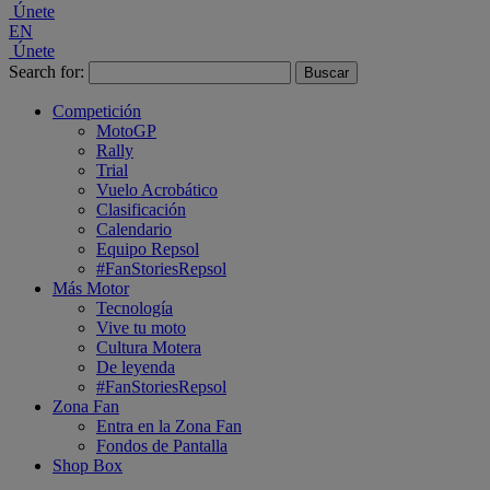
Únete
EN
Únete
Search for:
Competición
MotoGP
Rally
Trial
Vuelo Acrobático
Clasificación
Calendario
Equipo Repsol
#FanStoriesRepsol
Más Motor
Tecnología
Vive tu moto
Cultura Motera
De leyenda
#FanStoriesRepsol
Zona Fan
Entra en la Zona Fan
Fondos de Pantalla
Shop Box