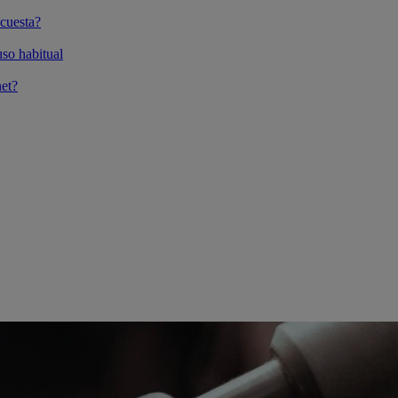
cuesta?
so habitual
et?