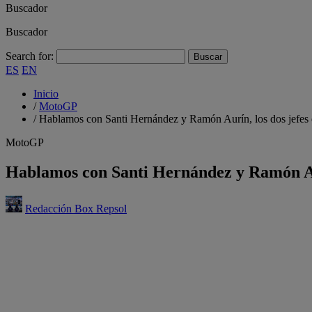
Buscador
Buscador
Search for:
ES
EN
Inicio
/
MotoGP
/
Hablamos con Santi Hernández y Ramón Aurín, los dos jefes
MotoGP
Hablamos con Santi Hernández y Ramón Aur
Redacción Box Repsol