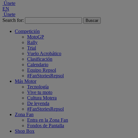
Únete
EN
Únete
Search for:
Competición
MotoGP
Rally
Trial
Vuelo Acrobático
Clasificación
Calendario
Equipo Repsol
#FanStoriesRepsol
Más Motor
Tecnología
Vive tu moto
Cultura Motera
De leyenda
#FanStoriesRepsol
Zona Fan
Entra en la Zona Fan
Fondos de Pantalla
Shop Box