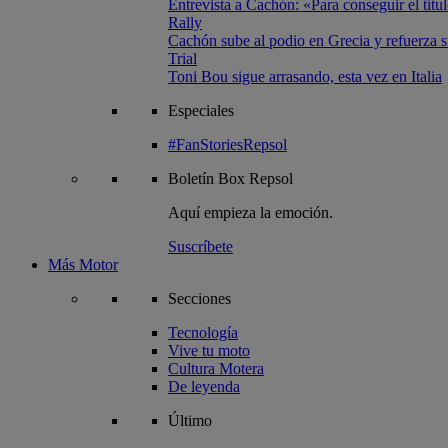
Entrevista a Cachón: «Para conseguir el títul
Rally
Cachón sube al podio en Grecia y refuerza su
Trial
Toni Bou sigue arrasando, esta vez en Italia
Especiales
#FanStoriesRepsol
Boletín
Box Repsol
Aquí empieza la emoción.
Suscríbete
Más Motor
Secciones
Tecnología
Vive tu moto
Cultura Motera
De leyenda
Último