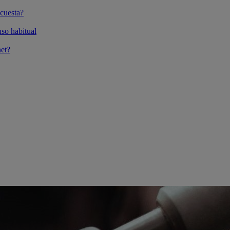
cuesta?
so habitual
et?