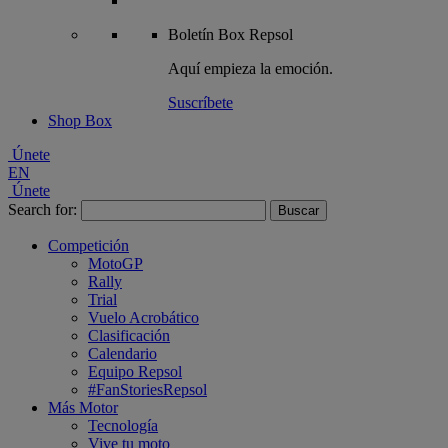
Boletín
Box Repsol
Aquí empieza la emoción.
Suscríbete
Shop Box
Únete
EN
Únete
Search for:
Competición
MotoGP
Rally
Trial
Vuelo Acrobático
Clasificación
Calendario
Equipo Repsol
#FanStoriesRepsol
Más Motor
Tecnología
Vive tu moto