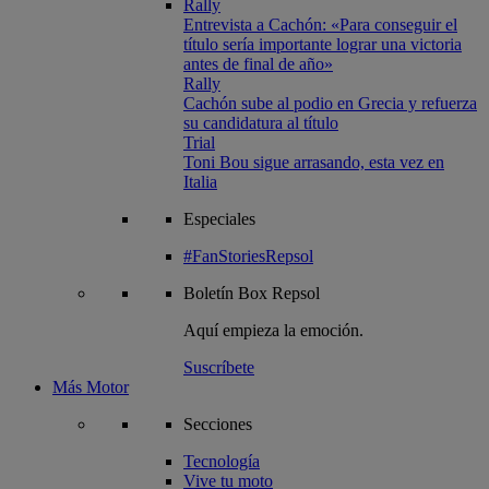
Rally
Entrevista a Cachón: «Para conseguir el
título sería importante lograr una victoria
antes de final de año»
Rally
Cachón sube al podio en Grecia y refuerza
su candidatura al título
Trial
Toni Bou sigue arrasando, esta vez en
Italia
Especiales
#FanStoriesRepsol
Boletín
Box Repsol
Aquí empieza la emoción.
Suscríbete
Más Motor
Secciones
Tecnología
Vive tu moto