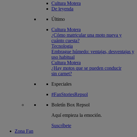
Cultura Motera
De leyenda
Último
Cultura Motera
¿Cómo matricular una moto nueva y
cuánto cuesta?
Tecnologia
Embrague húmedo: ventajas, desventajas y
uso habitual
Cultura Motera
¿Hay motos que se pueden conducir
sin carnet?
Especiales
#FanStoriesRepsol
Boletín
Box Repsol
Aquí empieza la emoción.
Suscríbete
Zona Fan