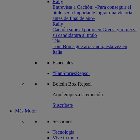
Rally
Entrevista a Cachón: «Para conseguir el
título sería importante lograr una victoria
antes de final de año»
Rally
Cachón sube al podio en Grecia y refuerza
su candidatura al título
Trial
Toni Bou sigue arrasando, esta vez en
Italia
Especiales
#FanStoriesRepsol
Boletín
Box Repsol
Aquí empieza la emoción.
Suscríbete
Más Motor
Secciones
Tecnología
Vive tu moto