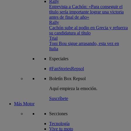
Rally
Entrevista a Cachón: «Para conseguir el
título sería importante lograr una victoria
antes de final de año»
Rally
Cachón sube al podio en Grecia y refuerza
su candidatura al título
Trial
Toni Bou sigue arrasando, esta vez en
Italia
Especiales
#FanStoriesRepsol
Boletín
Box Repsol
Aquí empieza la emoción.
Suscríbete
Más Motor
Secciones
Tecnología
Vive tu moto