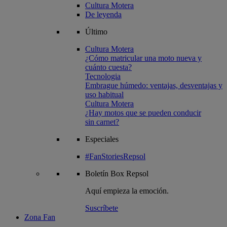
Cultura Motera
De leyenda
Último
Cultura Motera
¿Cómo matricular una moto nueva y
cuánto cuesta?
Tecnologia
Embrague húmedo: ventajas, desventajas y
uso habitual
Cultura Motera
¿Hay motos que se pueden conducir
sin carnet?
Especiales
#FanStoriesRepsol
Boletín
Box Repsol
Aquí empieza la emoción.
Suscríbete
Zona Fan