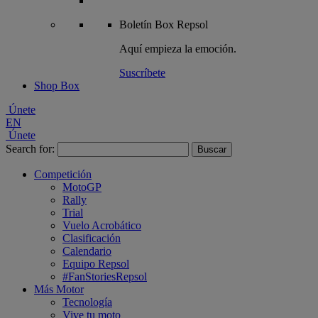
Boletín
Box Repsol
Aquí empieza la emoción.
Suscríbete
Shop Box
Únete
EN
Únete
Search for:
Competición
MotoGP
Rally
Trial
Vuelo Acrobático
Clasificación
Calendario
Equipo Repsol
#FanStoriesRepsol
Más Motor
Tecnología
Vive tu moto