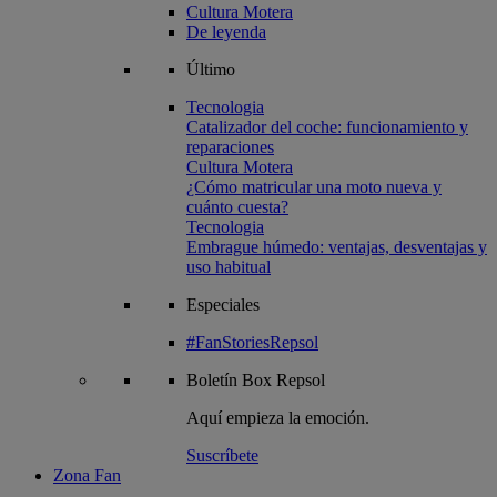
Cultura Motera
De leyenda
Último
Tecnologia
Catalizador del coche: funcionamiento y
reparaciones
Cultura Motera
¿Cómo matricular una moto nueva y
cuánto cuesta?
Tecnologia
Embrague húmedo: ventajas, desventajas y
uso habitual
Especiales
#FanStoriesRepsol
Boletín
Box Repsol
Aquí empieza la emoción.
Suscríbete
Zona Fan