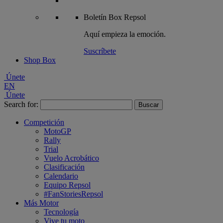
Boletín
Box Repsol
Aquí empieza la emoción.
Suscríbete
Shop Box
Únete
EN
Únete
Search for:
Competición
MotoGP
Rally
Trial
Vuelo Acrobático
Clasificación
Calendario
Equipo Repsol
#FanStoriesRepsol
Más Motor
Tecnología
Vive tu moto