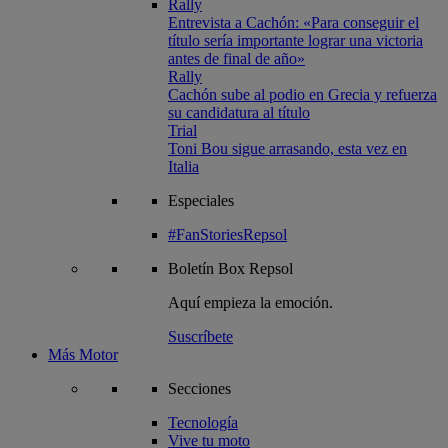
Rally
Entrevista a Cachón: «Para conseguir el
título sería importante lograr una victoria
antes de final de año»
Rally
Cachón sube al podio en Grecia y refuerza
su candidatura al título
Trial
Toni Bou sigue arrasando, esta vez en
Italia
Especiales
#FanStoriesRepsol
Boletín
Box Repsol
Aquí empieza la emoción.
Suscríbete
Más Motor
Secciones
Tecnología
Vive tu moto