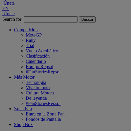
Únete
EN
Únete
Search for:
Competición
MotoGP
Rally
Trial
Vuelo Acrobático
Clasificación
Calendario
Equipo Repsol
#FanStoriesRepsol
Más Motor
Tecnología
Vive tu moto
Cultura Motera
De leyenda
#FanStoriesRepsol
Zona Fan
Entra en la Zona Fan
Fondos de Pantalla
Shop Box