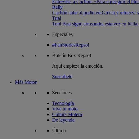
Entrevista a Cachón: «Para conseguir el títul
Rally
Cachón sube al podio en Grecia y refuerza su
Trial
Toni Bou sigue arrasando, esta vez en Italia
Especiales
#FanStoriesRepsol
Boletín
Box Repsol
Aquí empieza la emoción.
Suscríbete
Más Motor
Secciones
Tecnología
Vive tu moto
Cultura Motera
De leyenda
Último