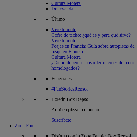
Cultura Motera
De leyenda
Último
Vive tu moto
Cofre de techo: ¿qué es y para qué sirve?
Vive tu moto
Peajes en Francia: Guía sobre autopistas de
peaje en Francia
Cultura Motera
¿Cómo deben ser los intermitentes de moto
homologados?
Especiales
#FanStoriesRepsol
Boletín
Box Repsol
Aquí empieza la emoción.
Suscríbete
Zona Fan
Disfruta con la Zona Fan del Box Repsol