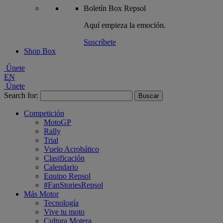
Boletín
Box Repsol
Aquí empieza la emoción.
Suscríbete
Shop Box
Únete
EN
Únete
Search for:
Competición
MotoGP
Rally
Trial
Vuelo Acrobático
Clasificación
Calendario
Equipo Repsol
#FanStoriesRepsol
Más Motor
Tecnología
Vive tu moto
Cultura Motera