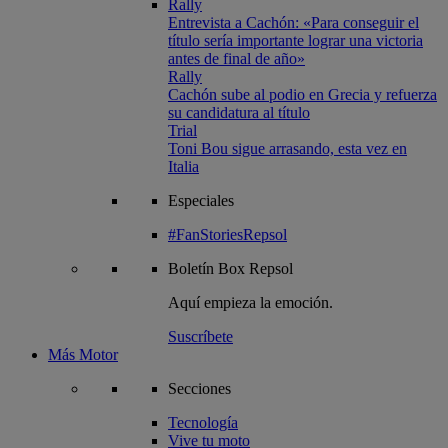
Rally
Entrevista a Cachón: «Para conseguir el
título sería importante lograr una victoria
antes de final de año»
Rally
Cachón sube al podio en Grecia y refuerza
su candidatura al título
Trial
Toni Bou sigue arrasando, esta vez en
Italia
Especiales
#FanStoriesRepsol
Boletín
Box Repsol
Aquí empieza la emoción.
Suscríbete
Más Motor
Secciones
Tecnología
Vive tu moto