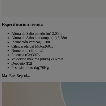
Especificación técnica
Altura de Salto parado (m)
2,05m
Altura de Salto con rampa (m)
3,28m
Inclinación vertical(º)
180º
Cilindarada del Motor
260cc
Número de cilindros
1
Potencia (Cv)
30Cv
Velocidad máxima (km/h)
50 Km/h
Depósito (l)
2l
Peso sin piloto (kg)
70Kg
Más Box Repsol...