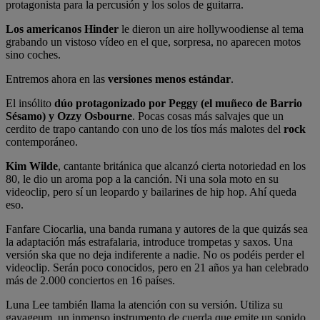
protagonista para la percusión y los solos de guitarra.
Los americanos Hinder
le dieron un aire hollywoodiense al tema
grabando un vistoso vídeo en el que, sorpresa, no aparecen motos
sino coches.
Entremos ahora en las
versiones menos estándar
.
El insólito
dúo protagonizado por Peggy (el muñeco de Barrio
Sésamo) y Ozzy Osbourne
. Pocas cosas más salvajes que un
cerdito de trapo cantando con uno de los tíos más malotes del
rock
contemporáneo.
Kim Wilde
, cantante británica que alcanzó cierta notoriedad en los
80, le dio un aroma pop a la canción. Ni una sola moto en su
videoclip, pero sí un leopardo y bailarines de hip hop. Ahí queda
eso.
Fanfare Ciocarlia, una banda rumana y autores de la que quizás sea
la adaptación más estrafalaria, introduce trompetas y saxos. Una
versión ska que no deja indiferente a nadie. No os podéis perder el
videoclip. Serán poco conocidos, pero en 21 años ya han celebrado
más de 2.000 conciertos en 16 países.
Luna Lee también llama la atención con su versión. Utiliza su
gayageum, un inmenso instrumento de cuerda que emite un sonido