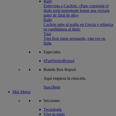
Rally
Entrevista a Cachón: «Para conseguir el
título sería importante lograr una victoria
antes de final de año»
Rally
Cachón sube al podio en Grecia y refuerza
su candidatura al título
Trial
Toni Bou sigue arrasando, esta vez en
Italia
Especiales
#FanStoriesRepsol
Boletín
Box Repsol
Aquí empieza la emoción.
Suscríbete
Más Motor
Secciones
Tecnología
Vive tu moto