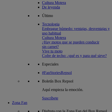
Cultura Motera
De leyenda
Último
Tecnologia
Embrague húmedo: ventajas, desventajas y
uso habitual
Cultura Motera
¿Hay motos que se pueden conducir
sin carnet?
Vive tu moto
Cofre de techo: ¿qué es y para qué sirve?
Especiales
#FanStoriesRepsol
Boletín
Box Repsol
Aquí empieza la emoción.
Suscríbete
Zona Fan
Disfruta con la Zona Fan del Box Repsol