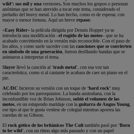
wild’: sus mil y una
versiones
.
Son muchos los grupos o personas
anónimas que se han atrevido a tocar este tema, considerado el
preludio del heavy metal. Lo han hecho, como es de esperar, con
mayor o menor fortuna. Aquí un breve
repaso
:
«
Easy Rider
» la película dirigida por Dennis Hopper ya se
introducía una modificación –
el rugido de las motos
– que se ha
acabado convirtiendo en la versión más reconocible. Con el paso de
los años, y como suele suceder con las
canciones que se convierten
en símbolo de una generación
, fueron desfilando bandas que se
animaron a interpretar el tema.
Slayer
llevó la canción al ‘
trash metal
’, con esa voz tan
característica, como si al cantante le acabara de caer un piano en el
pie.
AC/DC
hicieron su versión con un toque de
‘hard rock’
muy
celebrado por los parroquianos. La banda australiana, con la
inconfundible voz de Brian Johnson,
subió el volumen de las
motos
, en un estupendo maridaje con la
guitarra de Angus Young
,
ese tipo al que le gusta vestirse de colegial mientras aporrea las
cuerdas de su Gibson.
El
rock gótico de los británicos
The Cult
también pasó por ‘
Born
to be wild
’, con un ritmo algo más pausado y con un papel