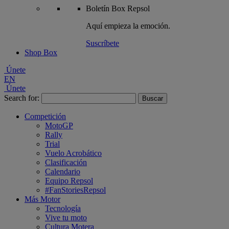
Boletín
Box Repsol
Aquí empieza la emoción.
Suscríbete
Shop Box
Únete
EN
Únete
Search for:
Competición
MotoGP
Rally
Trial
Vuelo Acrobático
Clasificación
Calendario
Equipo Repsol
#FanStoriesRepsol
Más Motor
Tecnología
Vive tu moto
Cultura Motera