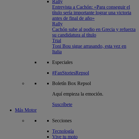
Rally
Entrevista a Cachón: «Para conseguir el
título sería importante lograr una victoria
antes de final de año»
Rally
Cachón sube al podio en Grecia y refuerza
su candidatura al título
Trial
Toni Bou sigue arrasando, esta vez en
Italia
Especiales
#FanStoriesRepsol
Boletín
Box Repsol
Aquí empieza la emoción.
Suscríbete
Más Motor
Secciones
Tecnología
Vive tu moto