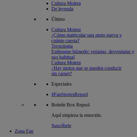
Cultura Motera
De leyenda
Último
Cultura Motera
¿Cómo matricular una moto nueva y
cuánto cuesta?
Tecnologia
Embrague húmedo: ventajas, desventajas y
uso habitual
Cultura Motera
¿Hay motos que se pueden conducir
sin carnet?
Especiales
#FanStoriesRepsol
Boletín
Box Repsol
Aquí empieza la emoción.
Suscríbete
Zona Fan