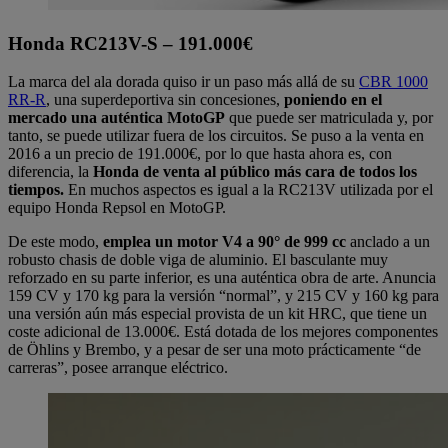
Honda RC213V-S – 191.000€
La marca del ala dorada quiso ir un paso más allá de su
CBR 1000
RR-R
, una superdeportiva sin concesiones,
poniendo en el
mercado una auténtica MotoGP
que puede ser matriculada y, por
tanto, se puede utilizar fuera de los circuitos. Se puso a la venta en
2016 a un precio de 191.000€, por lo que hasta ahora es, con
diferencia, la
Honda de venta al público más cara de todos los
tiempos.
En muchos aspectos es igual a la RC213V utilizada por el
equipo Honda Repsol en MotoGP.
De este modo,
emplea un motor V4 a 90° de 999 cc
anclado a un
robusto chasis de doble viga de aluminio. El basculante muy
reforzado en su parte inferior, es una auténtica obra de arte. Anuncia
159 CV y 170 kg para la versión “normal”, y 215 CV y 160 kg para
una versión aún más especial provista de un kit HRC, que tiene un
coste adicional de 13.000€. Está dotada de los mejores componentes
de Öhlins y Brembo, y a pesar de ser una moto prácticamente “de
carreras”, posee arranque eléctrico.