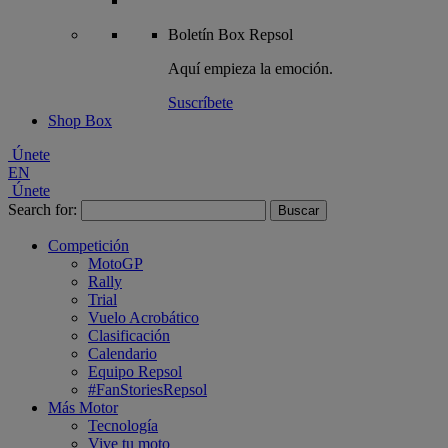
Boletín
Box Repsol
Aquí empieza la emoción.
Suscríbete
Shop Box
Únete
EN
Únete
Search for:
Competición
MotoGP
Rally
Trial
Vuelo Acrobático
Clasificación
Calendario
Equipo Repsol
#FanStoriesRepsol
Más Motor
Tecnología
Vive tu moto