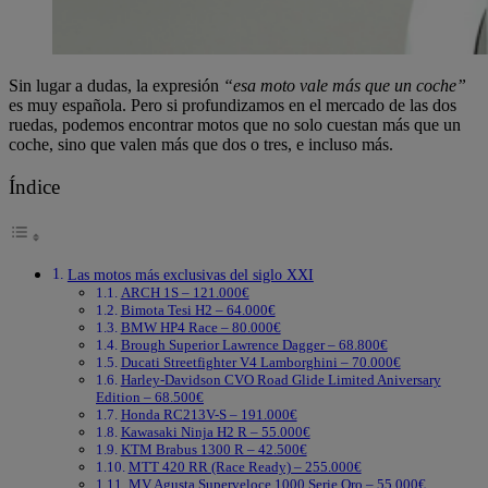
Sin lugar a dudas, la expresión
“esa moto vale más que un coche”
es muy española. Pero si profundizamos en el mercado de las dos
ruedas, podemos encontrar motos que no solo cuestan más que un
coche, sino que valen más que dos o tres, e incluso más.
Índice
Las motos más exclusivas del siglo XXI
ARCH 1S – 121.000€
Bimota Tesi H2 – 64.000€
BMW HP4 Race – 80.000€
Brough Superior Lawrence Dagger – 68.800€
Ducati Streetfighter V4 Lamborghini – 70.000€
Harley-Davidson CVO Road Glide Limited Aniversary
Edition – 68.500€
Honda RC213V-S – 191.000€
Kawasaki Ninja H2 R – 55.000€
KTM Brabus 1300 R – 42.500€
MTT 420 RR (Race Ready) – 255.000€
MV Agusta Superveloce 1000 Serie Oro – 55.000€