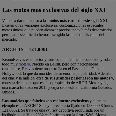
Las motos más exclusivas del siglo XXI
Vamos a dar un repaso a las
motos más caras de este siglo XXI.
Existen otras versiones exclusivas, customizaciones especiales,
motos únicas que pueden alcanzar precios todavía más desorbitados,
pero para este artículo hemos escogido las motos más caras del
mercado.
ARCH 1S – 121.000€
KeanuReeves es un actor y músico mundialmente conocido y sobre
todo muy
motero
. Nacido en Beirut, pero con nacionalidad
canadiense, Reeves tiene una estrella en el Paseo de la Fama de
Hollywood, lo que da una idea de su enorme popularidad. Además
del cine y la música,
otra de sus grandes pasiones son las motos
y,
muestra de ello, es que es el copropietario de ARCH Motorcycle,
una marca fundada en 2011 y cuya sede está en California (Estados
Unidos).
Los modelos que fabrica son realmente exclusivos
y el mejor
ejemplo es la ARCH 1S, cuyo precio está fijado en 128.000 $ (unos
121.000€). Se trata de una
cruiser
deportiva propulsada por un
bicilíndrico en V de 2032 cc fabricado por la firma S&S. Monta