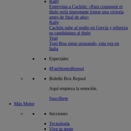
Rally
Entrevista a Cachón: «Para conseguir el
título sería importante lograr una victoria
antes de final de año»
Rally
Cachón sube al podio en Grecia y refuerza
su candidatura al título
Trial
Toni Bou sigue arrasando, esta vez en
Italia
Especiales
#FanStoriesRepsol
Boletín
Box Repsol
Aquí empieza la emoción.
Suscríbete
Más Motor
Secciones
Tecnología
Vive tu moto