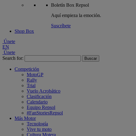
Boletín
Box Repsol
Aquí empieza la emoción.
Suscríbete
Shop Box
Únete
EN
Únete
Search for:
Competición
MotoGP
Rally
Trial
Vuelo Acrobático
Clasificación
Calendario
Equipo Repsol
#FanStoriesRepsol
Más Motor
Tecnología
Vive tu moto
Cultura Motera