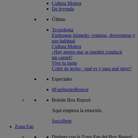
Cultura Motera
De leyenda
Último
Tecnologia
Embrague húmedo: ventajas, desventajas y
uso habitual
Cultura Motera
¿Hay motos que se pueden conducir
sin carnet?
Vive tu moto
Cofre de techo: ¿qué es y para qué sirve?
Especiales
#FanStoriesRepsol
Boletín
Box Repsol
Aquí empieza la emoción.
Suscríbete
Zona Fan
Disfruta con la Zona Fan del Box Repsol