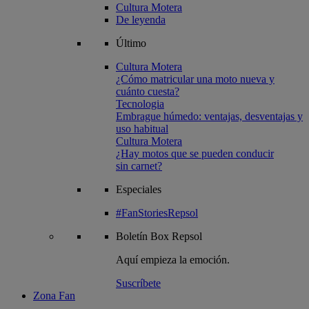
Cultura Motera
De leyenda
Último
Cultura Motera
¿Cómo matricular una moto nueva y
cuánto cuesta?
Tecnologia
Embrague húmedo: ventajas, desventajas y
uso habitual
Cultura Motera
¿Hay motos que se pueden conducir
sin carnet?
Especiales
#FanStoriesRepsol
Boletín
Box Repsol
Aquí empieza la emoción.
Suscríbete
Zona Fan