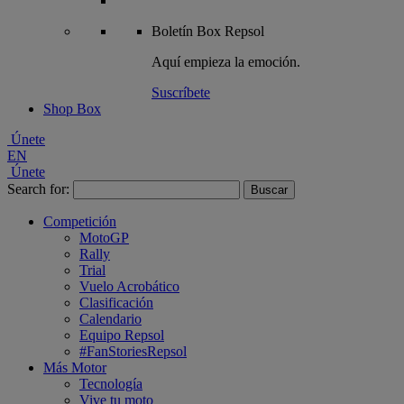
Boletín
Box Repsol
Aquí empieza la emoción.
Suscríbete
Shop Box
Únete
EN
Únete
Search for:
Competición
MotoGP
Rally
Trial
Vuelo Acrobático
Clasificación
Calendario
Equipo Repsol
#FanStoriesRepsol
Más Motor
Tecnología
Vive tu moto