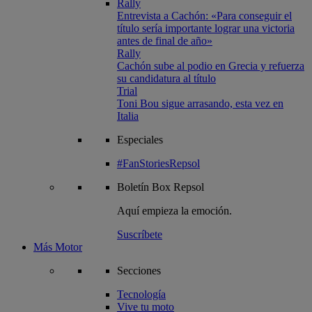
Rally
Entrevista a Cachón: «Para conseguir el
título sería importante lograr una victoria
antes de final de año»
Rally
Cachón sube al podio en Grecia y refuerza
su candidatura al título
Trial
Toni Bou sigue arrasando, esta vez en
Italia
Especiales
#FanStoriesRepsol
Boletín
Box Repsol
Aquí empieza la emoción.
Suscríbete
Más Motor
Secciones
Tecnología
Vive tu moto