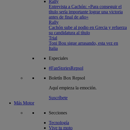
Rally
Entrevista a Cachón: «Para conseguir el
título sería importante lograr una victoria
antes de final de año»
Rally
Cachón sube al podio en Grecia y refuerza
su candidatura al título
Trial
Toni Bou sigue arrasando, esta vez en
Italia
Especiales
#FanStoriesRepsol
Boletín
Box Repsol
Aquí empieza la emoción.
Suscríbete
Más Motor
Secciones
Tecnología
Vive tu moto