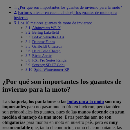
¿Por qué son importantes los guantes de invierno para la moto?
Factores a tener en cuenta al elegir los guantes de moto para
invierno
Los 10 mejores guantes de moto de invierno:
Alpinestars WR-X
Bering Lakefield
BMW Silvretta GTX
Dainese Funes
Garibaldi Ultratech
Held Cold Champ
Richa Arctic
RST Pro Series Ranger
Seventy SD-T7 Gobi
Spidi Wintertourer-KP
¿Por qué son importantes los guantes de
invierno para la moto?
La
chaqueta, los pantalones o las
botas para la moto
son muy
importantes
para no pasar mucho frío en invierno, pero también
son primordiales los guantes, pues de
las manos depende en gran
medida el manejo de una moto
. Estas prendas aun
no son
obligatorias
para montar en moto en nuestro país, pero es
muy
recomendable
que, tanto el conductor, como el acompañante, las