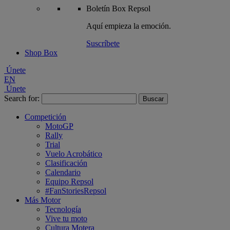
Boletín
Box Repsol
Aquí empieza la emoción.
Suscríbete
Shop Box
Únete
EN
Únete
Search for:
Competición
MotoGP
Rally
Trial
Vuelo Acrobático
Clasificación
Calendario
Equipo Repsol
#FanStoriesRepsol
Más Motor
Tecnología
Vive tu moto
Cultura Motera