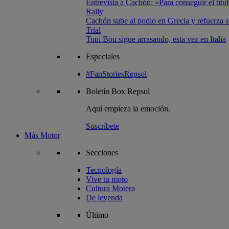
Entrevista a Cachón: «Para conseguir el títul
Rally
Cachón sube al podio en Grecia y refuerza su
Trial
Toni Bou sigue arrasando, esta vez en Italia
Especiales
#FanStoriesRepsol
Boletín
Box Repsol
Aquí empieza la emoción.
Suscríbete
Más Motor
Secciones
Tecnología
Vive tu moto
Cultura Motera
De leyenda
Último