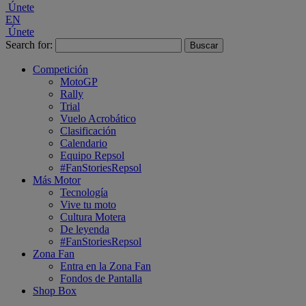
Únete
EN
Únete
Search for:
Competición
MotoGP
Rally
Trial
Vuelo Acrobático
Clasificación
Calendario
Equipo Repsol
#FanStoriesRepsol
Más Motor
Tecnología
Vive tu moto
Cultura Motera
De leyenda
#FanStoriesRepsol
Zona Fan
Entra en la Zona Fan
Fondos de Pantalla
Shop Box