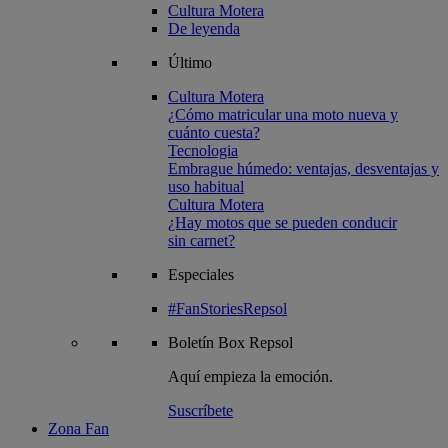
Cultura Motera
De leyenda
Último
Cultura Motera
¿Cómo matricular una moto nueva y
cuánto cuesta?
Tecnologia
Embrague húmedo: ventajas, desventajas y
uso habitual
Cultura Motera
¿Hay motos que se pueden conducir
sin carnet?
Especiales
#FanStoriesRepsol
Boletín
Box Repsol
Aquí empieza la emoción.
Suscríbete
Zona Fan