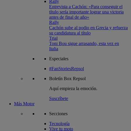
Rally
Entrevista a Cachón: «Para conseguir el
título sería importante lograr una victoria
antes de final de año»
Rally
Cachón sube al podio en Grecia y refuerza
su candidatura al título
Trial
Toni Bou sigue arrasando, esta vez en
Italia
Especiales
#FanStoriesRepsol
Boletín
Box Repsol
Aquí empieza la emoción.
Suscríbete
Más Motor
Secciones
Tecnología
Vive tu moto