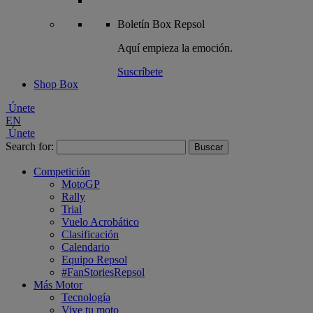
Boletín
Box Repsol
Aquí empieza la emoción.
Suscríbete
Shop Box
Únete
EN
Únete
Search for:
Competición
MotoGP
Rally
Trial
Vuelo Acrobático
Clasificación
Calendario
Equipo Repsol
#FanStoriesRepsol
Más Motor
Tecnología
Vive tu moto