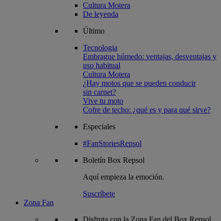
Cultura Motera
De leyenda
Último
Tecnologia
Embrague húmedo: ventajas, desventajas y
uso habitual
Cultura Motera
¿Hay motos que se pueden conducir
sin carnet?
Vive tu moto
Cofre de techo: ¿qué es y para qué sirve?
Especiales
#FanStoriesRepsol
Boletín
Box Repsol
Aquí empieza la emoción.
Suscríbete
Zona Fan
Disfruta con la Zona Fan del Box Repsol