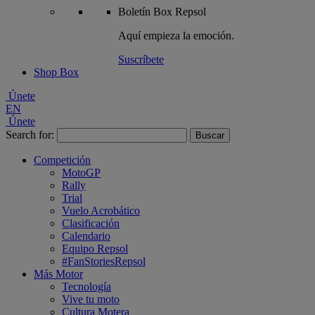
Boletín
Box Repsol
Aquí empieza la emoción.
Suscríbete
Shop Box
Únete
EN
Únete
Search for:
Competición
MotoGP
Rally
Trial
Vuelo Acrobático
Clasificación
Calendario
Equipo Repsol
#FanStoriesRepsol
Más Motor
Tecnología
Vive tu moto
Cultura Motera