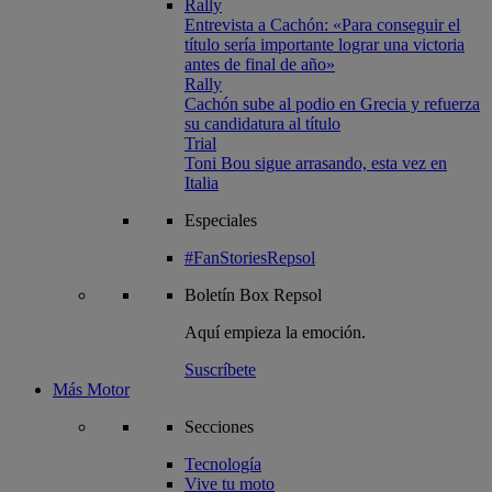
Rally
Entrevista a Cachón: «Para conseguir el
título sería importante lograr una victoria
antes de final de año»
Rally
Cachón sube al podio en Grecia y refuerza
su candidatura al título
Trial
Toni Bou sigue arrasando, esta vez en
Italia
Especiales
#FanStoriesRepsol
Boletín
Box Repsol
Aquí empieza la emoción.
Suscríbete
Más Motor
Secciones
Tecnología
Vive tu moto