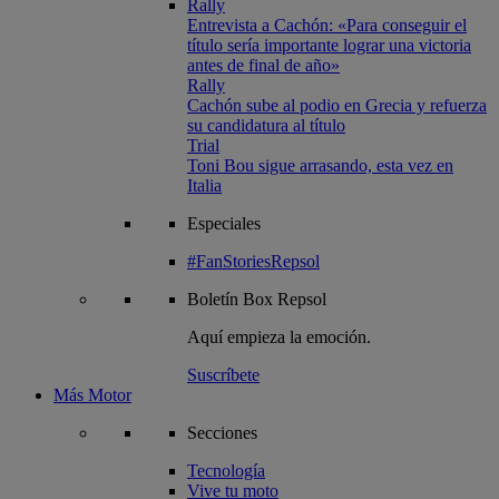
Rally
Entrevista a Cachón: «Para conseguir el
título sería importante lograr una victoria
antes de final de año»
Rally
Cachón sube al podio en Grecia y refuerza
su candidatura al título
Trial
Toni Bou sigue arrasando, esta vez en
Italia
Especiales
#FanStoriesRepsol
Boletín
Box Repsol
Aquí empieza la emoción.
Suscríbete
Más Motor
Secciones
Tecnología
Vive tu moto