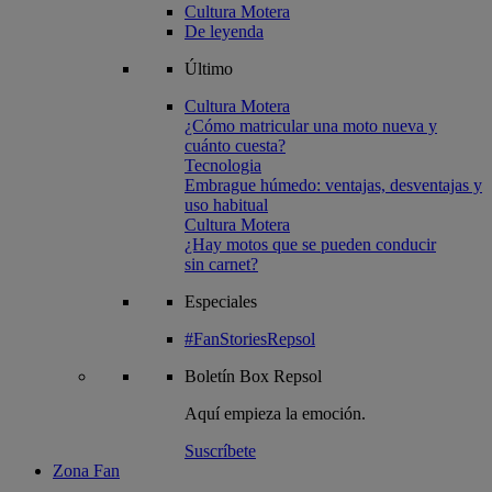
Cultura Motera
De leyenda
Último
Cultura Motera
¿Cómo matricular una moto nueva y
cuánto cuesta?
Tecnologia
Embrague húmedo: ventajas, desventajas y
uso habitual
Cultura Motera
¿Hay motos que se pueden conducir
sin carnet?
Especiales
#FanStoriesRepsol
Boletín
Box Repsol
Aquí empieza la emoción.
Suscríbete
Zona Fan