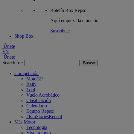
Boletín
Box Repsol
Aquí empieza la emoción.
Suscríbete
Shop Box
Únete
EN
Únete
Search for:
Competición
MotoGP
Rally
Trial
Vuelo Acrobático
Clasificación
Calendario
Equipo Repsol
#FanStoriesRepsol
Más Motor
Tecnología
Vive tu moto