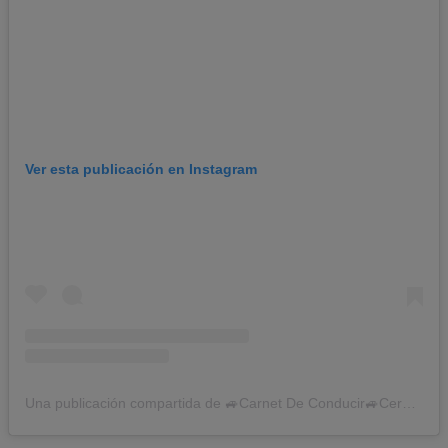
Ver esta publicación en Instagram
Una publicación compartida de 🚙Carnet De Conducir🚙Cerdanyola y Ripollet (@autoescuela_santos)