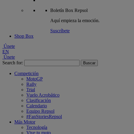
Boletín
Box Repsol
Aquí empieza la emoción.
Suscríbete
Shop Box
Únete
EN
Únete
Search for:
Competición
MotoGP
Rally
Trial
Vuelo Acrobático
Clasificación
Calendario
Equipo Repsol
#FanStoriesRepsol
Más Motor
Tecnología
Vive tu moto