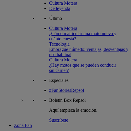
Cultura Motera
De leyenda
Último
Cultura Motera
¿Cómo matricular una moto nueva y
cuánto cuesta?
Tecnologia
Embrague húmedo: ventajas, desventajas y
uso habitual
Cultura Motera
¿Hay motos que se pueden conducir
sin carnet?
Especiales
#FanStoriesRepsol
Boletín
Box Repsol
Aquí empieza la emoción.
Suscríbete
Zona Fan