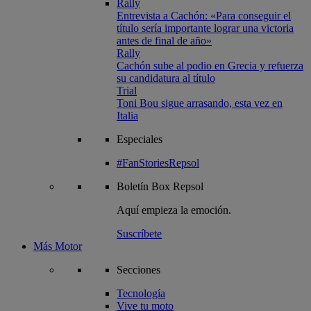
Rally
Entrevista a Cachón: «Para conseguir el
título sería importante lograr una victoria
antes de final de año»
Rally
Cachón sube al podio en Grecia y refuerza
su candidatura al título
Trial
Toni Bou sigue arrasando, esta vez en
Italia
Especiales
#FanStoriesRepsol
Boletín
Box Repsol
Aquí empieza la emoción.
Suscríbete
Más Motor
Secciones
Tecnología
Vive tu moto