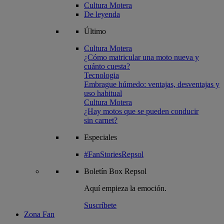
Cultura Motera
De leyenda
Último
Cultura Motera
¿Cómo matricular una moto nueva y
cuánto cuesta?
Tecnologia
Embrague húmedo: ventajas, desventajas y
uso habitual
Cultura Motera
¿Hay motos que se pueden conducir
sin carnet?
Especiales
#FanStoriesRepsol
Boletín
Box Repsol
Aquí empieza la emoción.
Suscríbete
Zona Fan