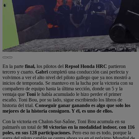
En la parte
final,
los pilotos del
Repsol Honda HRC
partieron
tercero y cuarto.
Gabri
completó una conducción casi perfecta y
volvimos a ver el alto nivel del piloto gallego que ya nos mostró a
inicios de temporada. Se mantuvo en la lucha por la victoria con su
compañero de equipo hasta la última sección, donde un 5 y la
ventaja que
Toni
le había acumulado le hizo perder el primer
escaño. Toni Bou, por su lado, sigue escribiendo los libros de
historia del trial.
Conseguir ganar ganando es algo que solo los
mejores de la historia consiguen. Y él, es uno de ellos.
Con la victoria en Chalon-Sur-Saône, Toni Bou acumula en su
palmarés un total de
98 victorias en la modalidad indoor, con 116
poles, en sus 128 participaciones.
Pero eso no es todo, porque la
garra del piloto catalán se centra ahora ya en el próximo Mundial de