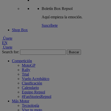
Boletín
Box Repsol
Aquí empieza la emoción.
Suscríbete
Shop Box
Únete
EN
Únete
Search for:
Competición
MotoGP
Rally
Trial
Vuelo Acrobático
Clasificación
Calendario
Equipo Repsol
#FanStoriesRepsol
Más Motor
Tecnología
Vive tu moto