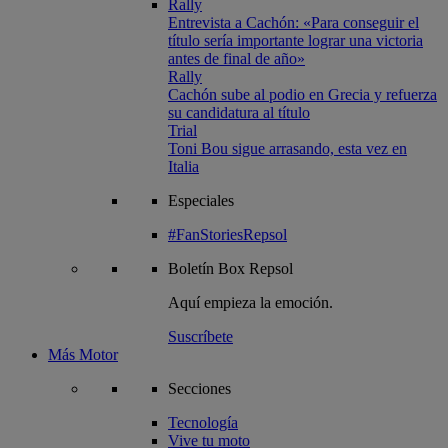
Rally
Entrevista a Cachón: «Para conseguir el
título sería importante lograr una victoria
antes de final de año»
Rally
Cachón sube al podio en Grecia y refuerza
su candidatura al título
Trial
Toni Bou sigue arrasando, esta vez en
Italia
Especiales
#FanStoriesRepsol
Boletín
Box Repsol
Aquí empieza la emoción.
Suscríbete
Más Motor
Secciones
Tecnología
Vive tu moto