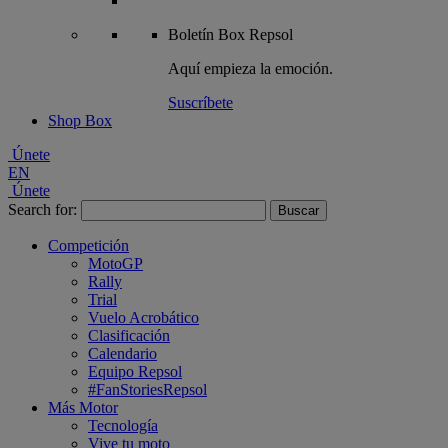
Boletín
Box Repsol
Aquí empieza la emoción.
Suscríbete
Shop Box
Únete
EN
Únete
Search for:
Competición
MotoGP
Rally
Trial
Vuelo Acrobático
Clasificación
Calendario
Equipo Repsol
#FanStoriesRepsol
Más Motor
Tecnología
Vive tu moto