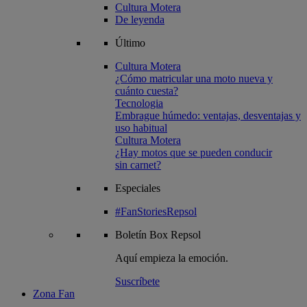
Cultura Motera
De leyenda
Último
Cultura Motera
¿Cómo matricular una moto nueva y
cuánto cuesta?
Tecnologia
Embrague húmedo: ventajas, desventajas y
uso habitual
Cultura Motera
¿Hay motos que se pueden conducir
sin carnet?
Especiales
#FanStoriesRepsol
Boletín
Box Repsol
Aquí empieza la emoción.
Suscríbete
Zona Fan