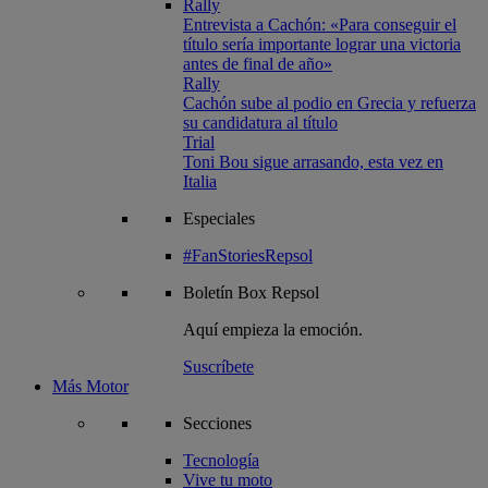
Rally
Entrevista a Cachón: «Para conseguir el
título sería importante lograr una victoria
antes de final de año»
Rally
Cachón sube al podio en Grecia y refuerza
su candidatura al título
Trial
Toni Bou sigue arrasando, esta vez en
Italia
Especiales
#FanStoriesRepsol
Boletín
Box Repsol
Aquí empieza la emoción.
Suscríbete
Más Motor
Secciones
Tecnología
Vive tu moto