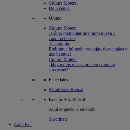
Cultura Motera
De leyenda
Último
Cultura Motera
¿Cómo matricular una moto nueva y
cuánto cuesta?
Tecnologia
Embrague húmedo: ventajas, desventajas y
uso habitual
Cultura Motera
¿Hay motos que se pueden conducir
sin carnet?
Especiales
#FanStoriesRepsol
Boletín
Box Repsol
Aquí empieza la emoción.
Suscríbete
Zona Fan