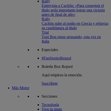
Rally
Entrevista a Cachón: «Para conseguir el
título sería importante lograr una victoria
antes de final de año»
Rally
Cachón sube al podio en Grecia y refuerza
su candidatura al título
Trial
Toni Bou sigue arrasando, esta vez en
Italia
Especiales
#FanStoriesRepsol
Boletín
Box Repsol
Aquí empieza la emoción.
Suscríbete
Más Motor
Secciones
Tecnología
Vive tu moto