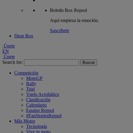
Boletín
Box Repsol
Aquí empieza la emoción.
Suscríbete
Shop Box
Únete
EN
Únete
Search for:
Competición
MotoGP
Rally
Trial
Vuelo Acrobático
Clasificación
Calendario
Equipo Repsol
#FanStoriesRepsol
Más Motor
Tecnología
Vive tu moto