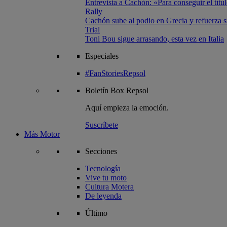
Entrevista a Cachón: «Para conseguir el títul
Rally
Cachón sube al podio en Grecia y refuerza su
Trial
Toni Bou sigue arrasando, esta vez en Italia
Especiales
#FanStoriesRepsol
Boletín
Box Repsol
Aquí empieza la emoción.
Suscríbete
Más Motor
Secciones
Tecnología
Vive tu moto
Cultura Motera
De leyenda
Último