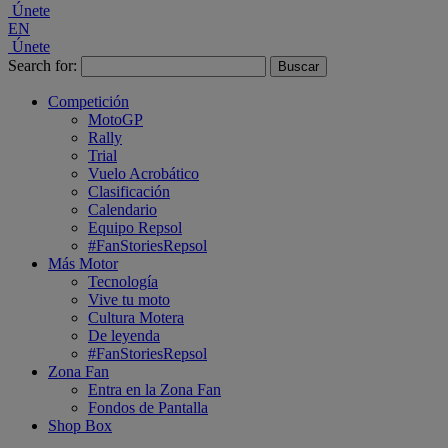
Únete
EN
Únete
Search for:
Competición
MotoGP
Rally
Trial
Vuelo Acrobático
Clasificación
Calendario
Equipo Repsol
#FanStoriesRepsol
Más Motor
Tecnología
Vive tu moto
Cultura Motera
De leyenda
#FanStoriesRepsol
Zona Fan
Entra en la Zona Fan
Fondos de Pantalla
Shop Box