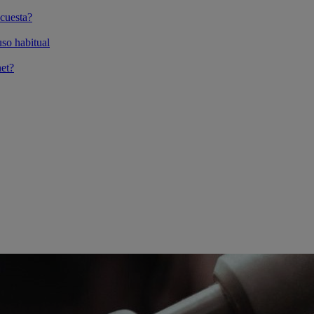
cuesta?
so habitual
et?