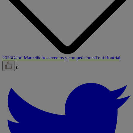
2023
Gabri Marcelli
otros eventos y competiciones
Toni Bou
trial
0