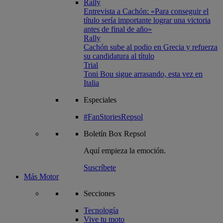
Rally
Entrevista a Cachón: «Para conseguir el
título sería importante lograr una victoria
antes de final de año»
Rally
Cachón sube al podio en Grecia y refuerza
su candidatura al título
Trial
Toni Bou sigue arrasando, esta vez en
Italia
Especiales
#FanStoriesRepsol
Boletín
Box Repsol
Aquí empieza la emoción.
Suscríbete
Más Motor
Secciones
Tecnología
Vive tu moto