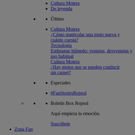
Cultura Motera
De leyenda
Último
Cultura Motera
¿Cómo matricular una moto nueva y
cuánto cuesta?
Tecnologia
Embrague húmedo: ventajas, desventajas y
uso habitual
Cultura Motera
¿Hay motos que se pueden conducir
sin carnet?
Especiales
#FanStoriesRepsol
Boletín
Box Repsol
Aquí empieza la emoción.
Suscríbete
Zona Fan