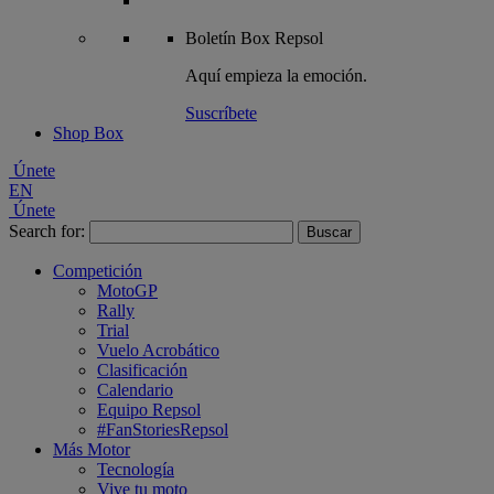
Boletín
Box Repsol
Aquí empieza la emoción.
Suscríbete
Shop Box
Únete
EN
Únete
Search for:
Competición
MotoGP
Rally
Trial
Vuelo Acrobático
Clasificación
Calendario
Equipo Repsol
#FanStoriesRepsol
Más Motor
Tecnología
Vive tu moto