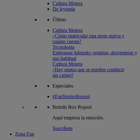
Cultura Motera
De leyenda
Último
Cultura Motera
¿Cómo matricular una moto nueva y
cuánto cuesta?
Tecnologia
Embrague húmedo: ventajas, desventajas y
uso habitual
Cultura Motera
¿Hay motos que se pueden conducir
sin carnet?
Especiales
#FanStoriesRepsol
Boletín
Box Repsol
Aquí empieza la emoción.
Suscríbete
Zona Fan