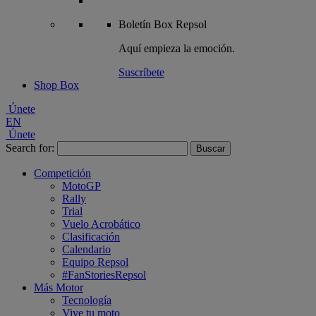
Boletín
Box Repsol
Aquí empieza la emoción.
Suscríbete
Shop Box
Únete
EN
Únete
Search for:
Competición
MotoGP
Rally
Trial
Vuelo Acrobático
Clasificación
Calendario
Equipo Repsol
#FanStoriesRepsol
Más Motor
Tecnología
Vive tu moto