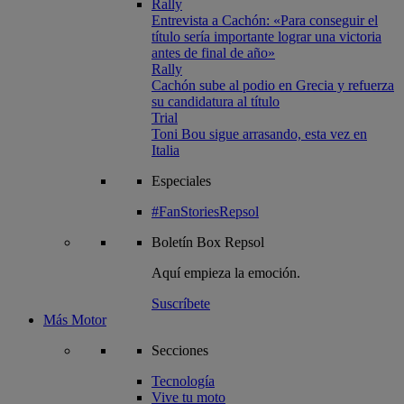
Rally
Entrevista a Cachón: «Para conseguir el
título sería importante lograr una victoria
antes de final de año»
Rally
Cachón sube al podio en Grecia y refuerza
su candidatura al título
Trial
Toni Bou sigue arrasando, esta vez en
Italia
Especiales
#FanStoriesRepsol
Boletín
Box Repsol
Aquí empieza la emoción.
Suscríbete
Más Motor
Secciones
Tecnología
Vive tu moto