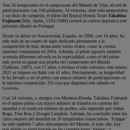
Tras 26 temporadas en el campeonato del Mundo de Trial, récord de
participaciones con 168 pódiums, 34 victorias, siete subcampeonatos
y un título de campeón, el piloto del Repsol Honda Team
Takahisa
Fujinami
(Mie, Japón, 13/01/1980) cerrará su carrera deportiva este
próximo sábado en Portugal.
Desde su debut en Navacerrada, España, en 1996, con 16 años, ha
sido más de un cuarto de siglo dedicado plenamente a la
competición de trial, destacando varios éxitos, como la corona
mundial conquistada en 2004. Además, el piloto japonés también
acumula diferentes récords en la especialidad, como el del piloto
más joven en ganar una prueba del campeonato del Mundo
(Talheim, 1997), con 17 años, o incluso el más veterano: este mismo
2021 se impuso en Italia con 41 años. Precisamente, su longevidad
le ha llevado a ser el piloto con mayor número de participaciones en
la máxima competición: 355 con que disputará este sábado en
Gouveia.
Con 34 victorias, y siempre con Montesa-Honda, Takahisa Fujinami
es el quinto piloto con mayor número de triunfos en carreras del
mundial y el cuarto en número de podios, sólo superado por Adam
Raga, Toni Bou y Dougie Lampkin. Además, ha concluido entre los
cinco mejores del mundial en 20 temporadas consecutivas. ‘Fujigas’
ha sido también 7 años subcampeón del Mundo. A todo ello, hay
que añadir su participación en las competiciones ‘indoor’: 1