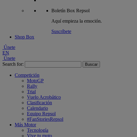
Boletín
Box Repsol
Aquí empieza la emoción.
Suscríbete
Shop Box
Únete
EN
Únete
Search for:
Competición
MotoGP
Rally
Trial
Vuelo Acrobático
Clasificación
Calendario
Equipo Repsol
#FanStoriesRepsol
Más Motor
Tecnología
Vive tu moto