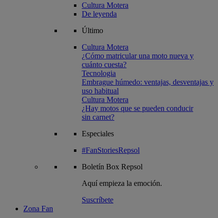
Cultura Motera
De leyenda
Último
Cultura Motera
¿Cómo matricular una moto nueva y
cuánto cuesta?
Tecnologia
Embrague húmedo: ventajas, desventajas y
uso habitual
Cultura Motera
¿Hay motos que se pueden conducir
sin carnet?
Especiales
#FanStoriesRepsol
Boletín
Box Repsol
Aquí empieza la emoción.
Suscríbete
Zona Fan