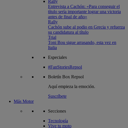
Rally
Entrevista a Cachón: «Para conseguir el
título sería importante lograr una victoria
antes de final de año»
Rally
Cachón sube al podio en Grecia y refuerza
su candidatura al título
Trial
Toni Bou sigue arrasando, esta vez en
Italia
Especiales
#FanStoriesRepsol
Boletín
Box Repsol
Aquí empieza la emoción.
Suscríbete
Más Motor
Secciones
Tecnología
Vive tu moto