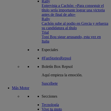
Rally
Entrevista a Cachón: «Para conseguir el
título sería importante lograr una victoria
antes de final de año»
Rally
Cachón sube al podio en Grecia y refuerza
su candidatura al título
Trial
Toni Bou sigue arrasando, esta vez en
Italia
Especiales
#FanStoriesRepsol
Boletín
Box Repsol
Aquí empieza la emoción.
Suscríbete
Más Motor
Secciones
Tecnología
Vive tu moto