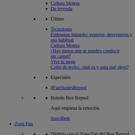
Cultura Motera
De leyenda
Último
Tecnologia
Embrague húmedo: ventajas, desventajas y
uso habitual
Cultura Motera
¿Hay motos que se pueden conducir
sin carnet?
Vive tu moto
Cofre de techo: ¿qué es y para qué sirve?
Especiales
#FanStoriesRepsol
Boletín
Box Repsol
Aquí empieza la emoción.
Suscríbete
Zona Fan
Disfruta con la Zona Fan del Box Repsol