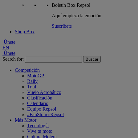
Boletín
Box Repsol
Aquí empieza la emoción.
Suscríbete
Shop Box
Únete
EN
Únete
Search for:
Competición
MotoGP
Rally
Trial
Vuelo Acrobático
Clasificación
Calendario
Equipo Repsol
#FanStoriesRepsol
Más Motor
Tecnología
Vive tu moto
Cultura Motera