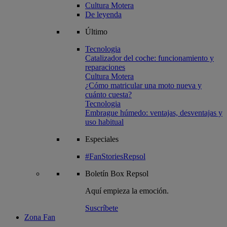
Cultura Motera
De leyenda
Último
Tecnologia
Catalizador del coche: funcionamiento y
reparaciones
Cultura Motera
¿Cómo matricular una moto nueva y
cuánto cuesta?
Tecnologia
Embrague húmedo: ventajas, desventajas y
uso habitual
Especiales
#FanStoriesRepsol
Boletín
Box Repsol
Aquí empieza la emoción.
Suscríbete
Zona Fan