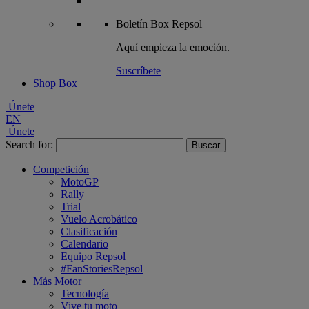
Boletín
Box Repsol
Aquí empieza la emoción.
Suscríbete
Shop Box
Únete
EN
Únete
Search for:
Competición
MotoGP
Rally
Trial
Vuelo Acrobático
Clasificación
Calendario
Equipo Repsol
#FanStoriesRepsol
Más Motor
Tecnología
Vive tu moto