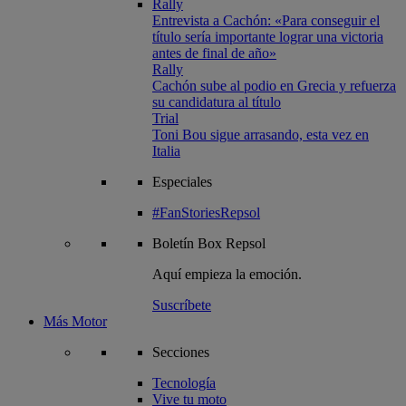
Rally
Entrevista a Cachón: «Para conseguir el
título sería importante lograr una victoria
antes de final de año»
Rally
Cachón sube al podio en Grecia y refuerza
su candidatura al título
Trial
Toni Bou sigue arrasando, esta vez en
Italia
Especiales
#FanStoriesRepsol
Boletín
Box Repsol
Aquí empieza la emoción.
Suscríbete
Más Motor
Secciones
Tecnología
Vive tu moto