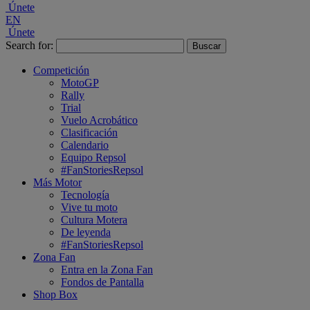
Únete
EN
Únete
Search for:
Competición
MotoGP
Rally
Trial
Vuelo Acrobático
Clasificación
Calendario
Equipo Repsol
#FanStoriesRepsol
Más Motor
Tecnología
Vive tu moto
Cultura Motera
De leyenda
#FanStoriesRepsol
Zona Fan
Entra en la Zona Fan
Fondos de Pantalla
Shop Box