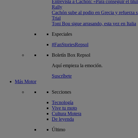
Entrevista a Cachón: «Para conseguir el títul
Rally
Cachón sube al podio en Grecia y refuerza su
Trial
Toni Bou sigue arrasando, esta vez en Italia
Especiales
#FanStoriesRepsol
Boletín
Box Repsol
Aquí empieza la emoción.
Suscríbete
Más Motor
Secciones
Tecnología
Vive tu moto
Cultura Motera
De leyenda
Último