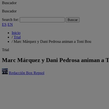
Buscador
Buscador
Search for:
ES
EN
Inicio
/
Trial
/
Marc Márquez y Dani Pedrosa animan a Toni Bou
Trial
Marc Márquez y Dani Pedrosa animan a T
Redacción Box Repsol