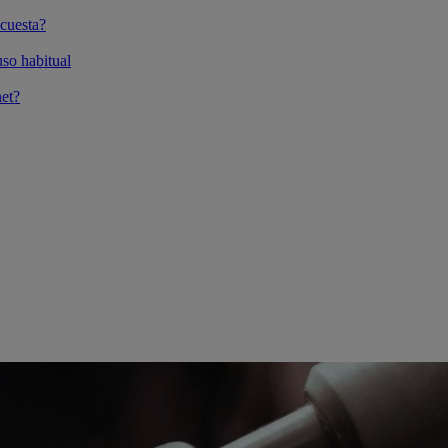
cuesta?
so habitual
et?