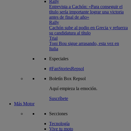
Rally
Entrevista a Cachón: «Para conseguir el
título sería importante lograr una victoria
antes de final de año»
Rally
Cachón sube al podio en Grecia y refuerza
su candidatura al título
Trial
Toni Bou sigue arrasando, esta vez en
Italia
Especiales
#FanStoriesRepsol
Boletín
Box Repsol
Aquí empieza la emoción.
Suscríbete
Más Motor
Secciones
Tecnología
Vive tu moto