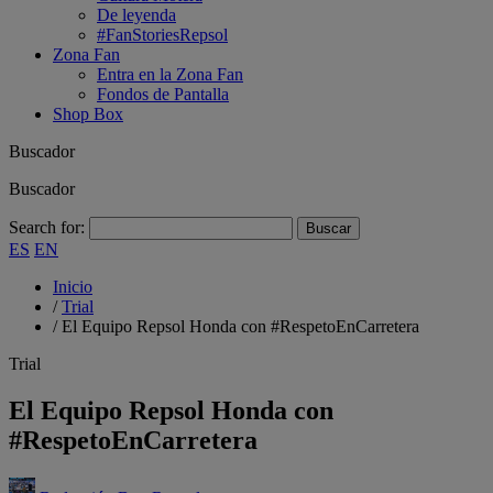
De leyenda
#FanStoriesRepsol
Zona Fan
Entra en la Zona Fan
Fondos de Pantalla
Shop Box
Buscador
Buscador
Search for:
ES
EN
Inicio
/
Trial
/
El Equipo Repsol Honda con #RespetoEnCarretera
Trial
El Equipo Repsol Honda con
#RespetoEnCarretera