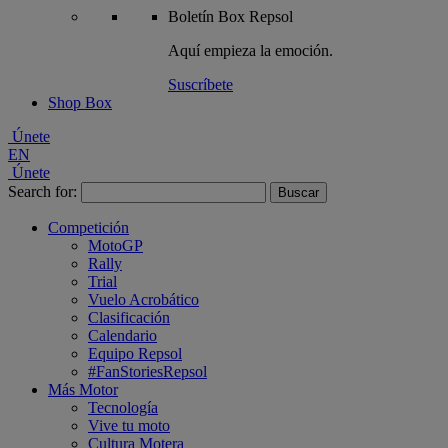
Boletín
Box Repsol
Aquí empieza la emoción.
Suscríbete
Shop Box
Únete
EN
Únete
Search for:
Competición
MotoGP
Rally
Trial
Vuelo Acrobático
Clasificación
Calendario
Equipo Repsol
#FanStoriesRepsol
Más Motor
Tecnología
Vive tu moto
Cultura Motera