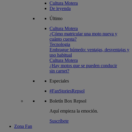
Cultura Motera
De leyenda
Último
Cultura Motera
¿Cómo matricular una moto nueva y
cuánto cuesta?
Tecnologia
Embrague húmedo: ventajas, desventajas y
uso habitual
Cultura Motera
¿Hay motos que se pueden conducir
sin carnet?
Especiales
#FanStoriesRepsol
Boletín
Box Repsol
Aquí empieza la emoción.
Suscríbete
Zona Fan