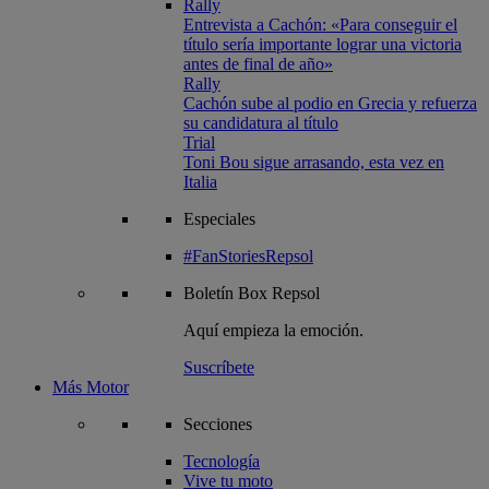
Rally
Entrevista a Cachón: «Para conseguir el
título sería importante lograr una victoria
antes de final de año»
Rally
Cachón sube al podio en Grecia y refuerza
su candidatura al título
Trial
Toni Bou sigue arrasando, esta vez en
Italia
Especiales
#FanStoriesRepsol
Boletín
Box Repsol
Aquí empieza la emoción.
Suscríbete
Más Motor
Secciones
Tecnología
Vive tu moto