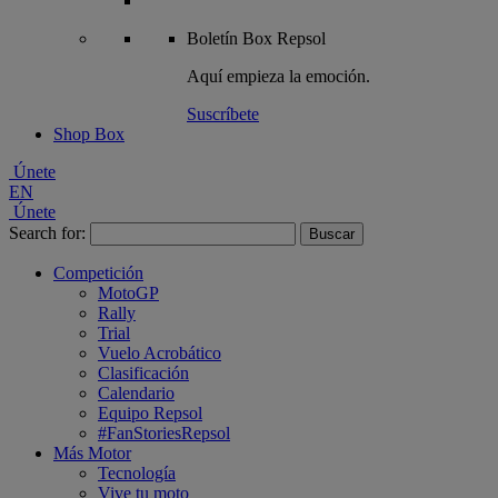
Boletín
Box Repsol
Aquí empieza la emoción.
Suscríbete
Shop Box
Únete
EN
Únete
Search for:
Competición
MotoGP
Rally
Trial
Vuelo Acrobático
Clasificación
Calendario
Equipo Repsol
#FanStoriesRepsol
Más Motor
Tecnología
Vive tu moto